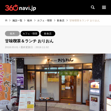
検索
施設一覧
栃木
カフェ・喫茶
飲食店
甘味喫茶＆ランチ おりおん
栃木
カフェ・喫茶
飲食店
甘味喫茶＆ランチ おりおん
2018.03.01 / 最終更新日：2019.11.02