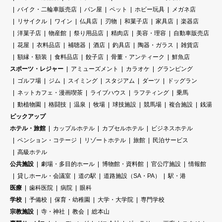
バイク・二輪車販売店
パン屋
ペット
ホビー玩具
メガネ店
リサイクル
ワイン
仏具店
刃物
和菓子店
家具店
楽器店
洋菓子店
物産館
祭り用品店
精肉店
美容・理容
自動車販売店
花屋
衣料品店
補聴器
酒店
釣具店
陶器・ガラス
雑貨店
額縁・額装
食料品店
餃子店
骨董・アンティーク
鮮魚店
スポーツ・レジャー
アミューズメント
カラオケ
グランピング
ゴルフ場
ジム
スイミング
スタジアム
ダーツ
ドッグラン
ネットカフェ・漫画喫茶
ライブハウス
ラフティング
乗馬
動植物園
格闘技
温泉
牧場
球技施設
競馬場
複合施設
銭湯
ピックアップ
ホテル・旅館
カップルホテル
カプセルホテル
ビジネスホテル
ペンション・コテージ
リゾートホテル
旅館
民泊サービス
高級ホテル
公共施設
劇場・多目的ホール
博物館・資料館
官公庁施設
情報館
貸しホール・会議室
道の駅
道路施設（SA・PA）
駅・港
医療
歯科医院
病院
眼科
学校
予備校
保育・幼稚園
大学・大学院
専門学校
宗教施設
寺・神社
教会
総本山