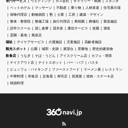
専門サービス
ウェディング
ガス会社
ギャラリー・画廊
スタジオ
ペットホテル
マッサージ
不動産
乗り物
人材派遣
住宅展示場
保険代理店
動物病院
塾
士業
工房
建築・デザイン
整体・整骨院
整備工場
旅行代理店
果樹園
葬儀社
製造施設
語学スクール
貸し倉庫
貸衣装
通信サービス
造園
酒造
霊園・墓地
風俗店
福祉
デイケアサービス
介護施設
児童施設
高齢者施設
観光スポット
公園
城郭・史跡
展望台
景勝地
歴史的建造物
飲食店
うなぎ
そば・うどん
アイスクリーム店
カフェ・喫茶
テイクアウト店
ナイトスポット
バー・パブ
パスタ
ビュッフェ・バイキング
ファーストフード
ラーメン屋
レストラン
中華料理
和食店
定食屋
寿司店
居酒屋
焼肉・ステーキ店
韓国料理
RSS