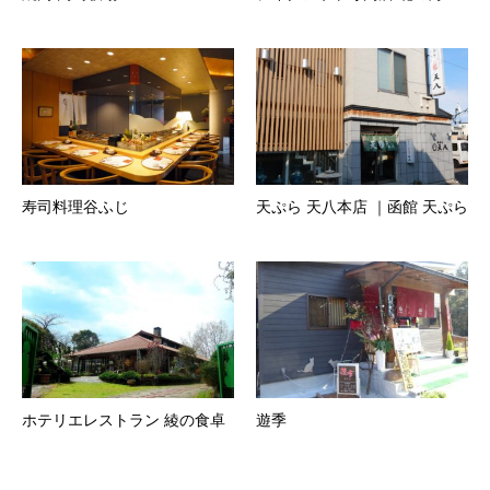
寿司料理谷ふじ
天ぷら 天八本店 ｜函館 天ぷら
ホテリエレストラン 綾の食卓
遊季