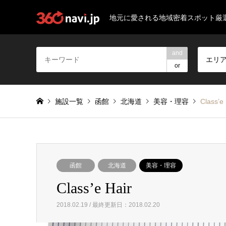
地元に愛される地域密着スポット厳
and
エリ
or
施設一覧
函館
北海道
美容・理容
Class’e 
函館
北海道
美容・理容
Class’e Hair
2018.02.19 / 最終更新日：2018.02.20