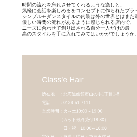
時間の流れを忘れさせてくれるような癒しと、
気軽に会話を楽しめるをコンセプトに作られたプラ
シンプルモダンスタイルの内装は外の世界とはまた
優しい時間の流れがあるように感じられる店内で、
ニーズに合わせて創り出される自分一人だけの最
高のスタイルを手に入れてみてはいかがでしょうか
Class'e Hair
所在地 ：北海道函館市山の手1丁目1-8
電話 ：0138-51-7111
営業時間：火～土10:00～19:00
（カット最終受付18:30）
日・祝 10:00～18:00
定休日 ：毎週月曜日・第三火曜日