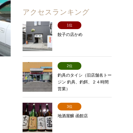
アクセスランキング
1位
餃子の店かめ
2位
釣具のタイシ（旧店舗名トー
ジン 釣具、釣餌、２４時間
営業）
3位
地酒屋醸 函館店