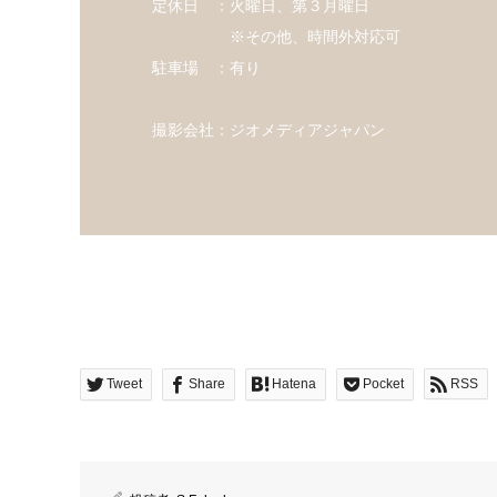
定休日 ：火曜日、第３月曜日
※その他、時間外対応可
駐車場 ：有り
撮影会社：ジオメディアジャパン
Tweet
Share
Hatena
Pocket
RSS