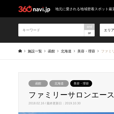
地元に愛される地域密着スポット厳
and
エリ
or
施設一覧
函館
北海道
美容・理容
ファミ
函館
北海道
美容・理容
ファミリーサロンエース
2018.02.16 / 最終更新日：2019.10.30