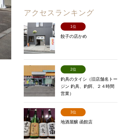
アクセスランキング
1位
餃子の店かめ
2位
釣具のタイシ（旧店舗名トー
ジン 釣具、釣餌、２４時間
営業）
3位
地酒屋醸 函館店