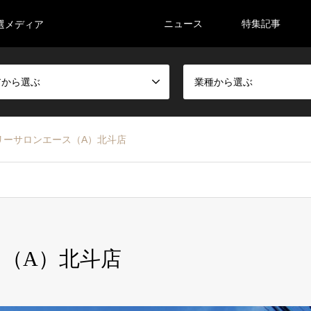
ニュース
特集記事
選メディア
アから選ぶ
業種から選ぶ
リーサロンエース（A）北斗店
（A）北斗店