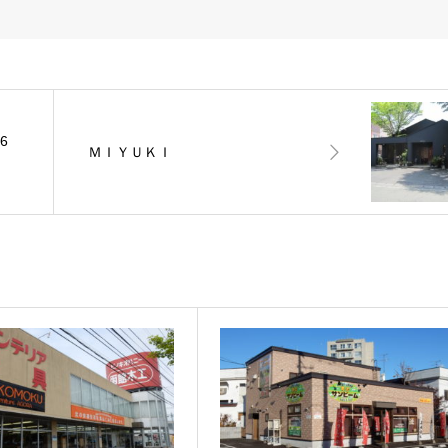
6
ＭＩＹＵＫＩ