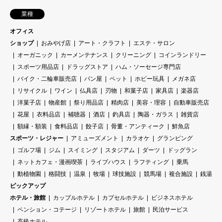
業種
オフィス
ショップ
おみやげ店
アート・クラフト
エステ・サロン
オーガニック
カーメンテナンス
クリーニング
コインランドリー
スポーツ用品店
ドラッグストア
ハム・ソーセージ専門店
バイク・二輪車販売店
パン屋
ペット
ホビー玩具
メガネ店
リサイクル
ワイン
仏具店
刃物
和菓子店
家具店
楽器店
洋菓子店
物産館
祭り用品店
精肉店
美容・理容
自動車販売店
花屋
衣料品店
補聴器
酒店
釣具店
陶器・ガラス
雑貨店
額縁・額装
食料品店
餃子店
骨董・アンティーク
鮮魚店
スポーツ・レジャー
アミューズメント
カラオケ
グランピング
ゴルフ場
ジム
スイミング
スタジアム
ダーツ
ドッグラン
ネットカフェ・漫画喫茶
ライブハウス
ラフティング
乗馬
動植物園
格闘技
温泉
牧場
球技施設
競馬場
複合施設
銭湯
ピックアップ
ホテル・旅館
カップルホテル
カプセルホテル
ビジネスホテル
ペンション・コテージ
リゾートホテル
旅館
民泊サービス
高級ホテル