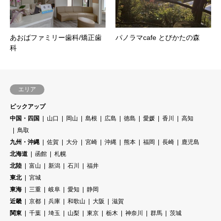
あおばファミリー歯科/矯正歯
パノラマcafe とびかたの森
科
エリア
ピックアップ
中国・四国
山口
岡山
島根
広島
徳島
愛媛
香川
高知
鳥取
九州・沖縄
佐賀
大分
宮崎
沖縄
熊本
福岡
長崎
鹿児島
北海道
函館
札幌
北陸
富山
新潟
石川
福井
東北
宮城
東海
三重
岐阜
愛知
静岡
近畿
京都
兵庫
和歌山
大阪
滋賀
関東
千葉
埼玉
山梨
東京
栃木
神奈川
群馬
茨城