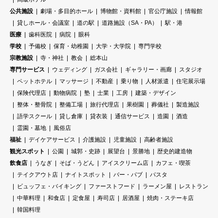
公共施設
劇場・多目的ホール
博物館・資料館
官公庁施設
情報館
貸しホール・会議室
道の駅
道路施設（SA・PA）
駅・港
医療
歯科医院
病院
眼科
学校
予備校
保育・幼稚園
大学・大学院
専門学校
宗教施設
寺・神社
教会
総本山
専門サービス
ウェディング
ガス会社
ギャラリー・画廊
スタジオ
ペットホテル
マッサージ
不動産
乗り物
人材派遣
住宅展示場
保険代理店
動物病院
塾
士業
工房
建築・デザイン
整体・整骨院
整備工場
旅行代理店
果樹園
葬儀社
製造施設
語学スクール
貸し倉庫
貸衣装
通信サービス
造園
酒造
霊園・墓地
風俗店
福祉
デイケアサービス
介護施設
児童施設
高齢者施設
観光スポット
公園
城郭・史跡
展望台
景勝地
歴史的建造物
飲食店
うなぎ
そば・うどん
アイスクリーム店
カフェ・喫茶
テイクアウト店
ナイトスポット
バー・パブ
パスタ
ビュッフェ・バイキング
ファーストフード
ラーメン屋
レストラン
中華料理
和食店
定食屋
寿司店
居酒屋
焼肉・ステーキ店
韓国料理