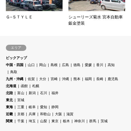
Ｇ−ＳＴＹＬＥ
シューリーズ菊水 宮本自動車
鈑金塗装
エリア
ピックアップ
中国・四国
山口
岡山
島根
広島
徳島
愛媛
香川
高知
鳥取
九州・沖縄
佐賀
大分
宮崎
沖縄
熊本
福岡
長崎
鹿児島
北海道
函館
札幌
北陸
富山
新潟
石川
福井
東北
宮城
東海
三重
岐阜
愛知
静岡
近畿
京都
兵庫
和歌山
大阪
滋賀
関東
千葉
埼玉
山梨
東京
栃木
神奈川
群馬
茨城