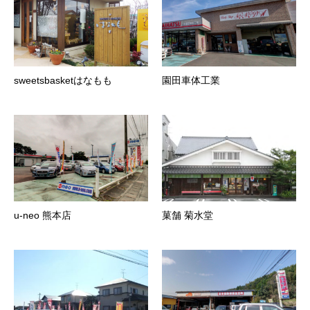
sweetsbasketはなもも
園田車体工業
u-neo 熊本店
菓舗 菊水堂