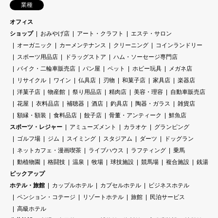
業種
オフィス
ショップ
おみやげ店
アート・クラフト
エステ・サロン
オーガニック
カーメンテナンス
クリーニング
コインランドリー
スポーツ用品店
ドラッグストア
ハム・ソーセージ専門店
バイク・二輪車販売店
パン屋
ペット
ホビー玩具
メガネ店
リサイクル
ワイン
仏具店
刃物
和菓子店
家具店
楽器店
洋菓子店
物産館
祭り用品店
精肉店
美容・理容
自動車販売店
花屋
衣料品店
補聴器
酒店
釣具店
陶器・ガラス
雑貨店
額縁・額装
食料品店
餃子店
骨董・アンティーク
鮮魚店
スポーツ・レジャー
アミューズメント
カラオケ
グランピング
ゴルフ場
ジム
スイミング
スタジアム
ダーツ
ドッグラン
ネットカフェ・漫画喫茶
ライブハウス
ラフティング
乗馬
動植物園
格闘技
温泉
牧場
球技施設
競馬場
複合施設
銭湯
ピックアップ
ホテル・旅館
カップルホテル
カプセルホテル
ビジネスホテル
ペンション・コテージ
リゾートホテル
旅館
民泊サービス
高級ホテル