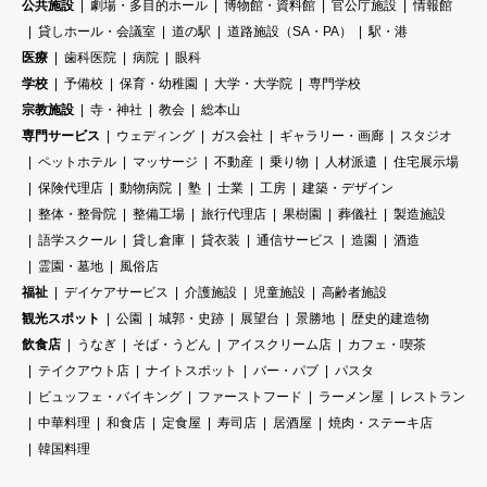
公共施設
劇場・多目的ホール
博物館・資料館
官公庁施設
情報館
貸しホール・会議室
道の駅
道路施設（SA・PA）
駅・港
医療
歯科医院
病院
眼科
学校
予備校
保育・幼稚園
大学・大学院
専門学校
宗教施設
寺・神社
教会
総本山
専門サービス
ウェディング
ガス会社
ギャラリー・画廊
スタジオ
ペットホテル
マッサージ
不動産
乗り物
人材派遣
住宅展示場
保険代理店
動物病院
塾
士業
工房
建築・デザイン
整体・整骨院
整備工場
旅行代理店
果樹園
葬儀社
製造施設
語学スクール
貸し倉庫
貸衣装
通信サービス
造園
酒造
霊園・墓地
風俗店
福祉
デイケアサービス
介護施設
児童施設
高齢者施設
観光スポット
公園
城郭・史跡
展望台
景勝地
歴史的建造物
飲食店
うなぎ
そば・うどん
アイスクリーム店
カフェ・喫茶
テイクアウト店
ナイトスポット
バー・パブ
パスタ
ビュッフェ・バイキング
ファーストフード
ラーメン屋
レストラン
中華料理
和食店
定食屋
寿司店
居酒屋
焼肉・ステーキ店
韓国料理