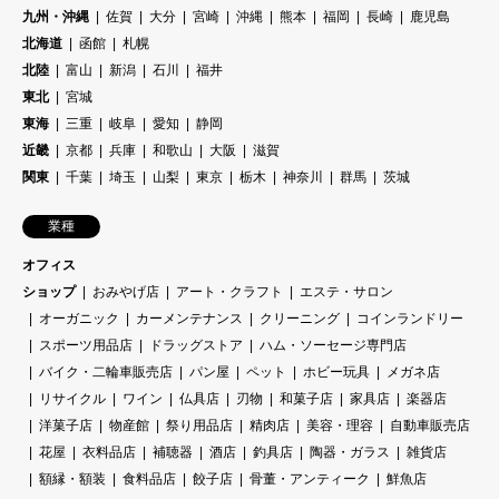
九州・沖縄
佐賀
大分
宮崎
沖縄
熊本
福岡
長崎
鹿児島
北海道
函館
札幌
北陸
富山
新潟
石川
福井
東北
宮城
東海
三重
岐阜
愛知
静岡
近畿
京都
兵庫
和歌山
大阪
滋賀
関東
千葉
埼玉
山梨
東京
栃木
神奈川
群馬
茨城
業種
オフィス
ショップ
おみやげ店
アート・クラフト
エステ・サロン
オーガニック
カーメンテナンス
クリーニング
コインランドリー
スポーツ用品店
ドラッグストア
ハム・ソーセージ専門店
バイク・二輪車販売店
パン屋
ペット
ホビー玩具
メガネ店
リサイクル
ワイン
仏具店
刃物
和菓子店
家具店
楽器店
洋菓子店
物産館
祭り用品店
精肉店
美容・理容
自動車販売店
花屋
衣料品店
補聴器
酒店
釣具店
陶器・ガラス
雑貨店
額縁・額装
食料品店
餃子店
骨董・アンティーク
鮮魚店