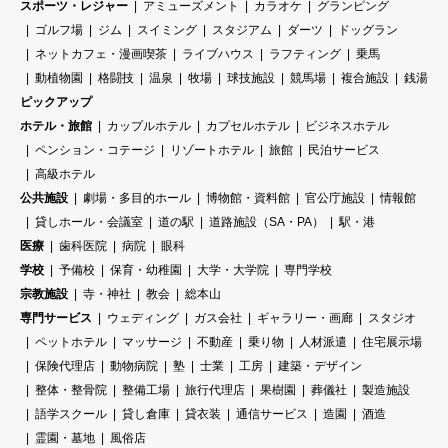
スポーツ・レジャー
アミューズメント
カラオケ
グランピング
ゴルフ場
ジム
スイミング
スタジアム
ダーツ
ドッグラン
ネットカフェ・漫画喫茶
ライブハウス
ラフティング
乗馬
動植物園
格闘技
温泉
牧場
球技施設
競馬場
複合施設
銭湯
ピックアップ
ホテル・旅館
カップルホテル
カプセルホテル
ビジネスホテル
ペンション・コテージ
リゾートホテル
旅館
民泊サービス
高級ホテル
公共施設
劇場・多目的ホール
博物館・資料館
官公庁施設
情報館
貸しホール・会議室
道の駅
道路施設（SA・PA）
駅・港
医療
歯科医院
病院
眼科
学校
予備校
保育・幼稚園
大学・大学院
専門学校
宗教施設
寺・神社
教会
総本山
専門サービス
ウェディング
ガス会社
ギャラリー・画廊
スタジオ
ペットホテル
マッサージ
不動産
乗り物
人材派遣
住宅展示場
保険代理店
動物病院
塾
士業
工房
建築・デザイン
整体・整骨院
整備工場
旅行代理店
果樹園
葬儀社
製造施設
語学スクール
貸し倉庫
貸衣装
通信サービス
造園
酒造
霊園・墓地
風俗店