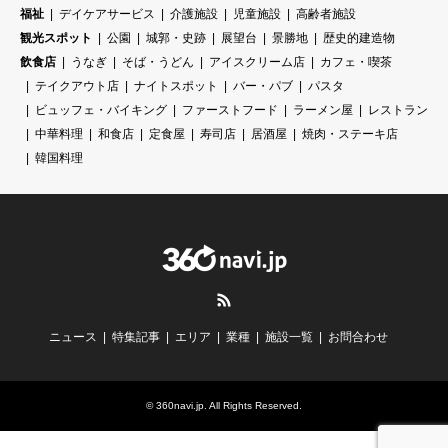
福祉
デイケアサービス
介護施設
児童施設
高齢者施設
観光スポット
公園
城郭・史跡
展望台
景勝地
歴史的建造物
飲食店
うなぎ
そば・うどん
アイスクリーム店
カフェ・喫茶
テイクアウト店
ナイトスポット
バー・パブ
パスタ
ビュッフェ・バイキング
ファーストフード
ラーメン屋
レストラン
中華料理
和食店
定食屋
寿司店
居酒屋
焼肉・ステーキ店
韓国料理
RSS
ニュース
特集記事
エリア
業種
施設一覧
お問合わせ
©
360navi.jp
. All Rights Reserved.