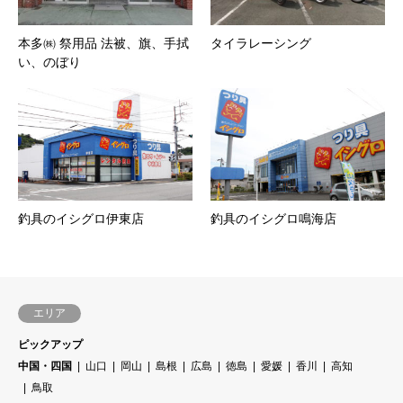
本多㈱ 祭用品 法被、旗、手拭
タイラレーシング
い、のぼり
釣具のイシグロ伊東店
釣具のイシグロ鳴海店
エリア
ピックアップ
中国・四国
山口
岡山
島根
広島
徳島
愛媛
香川
高知
鳥取