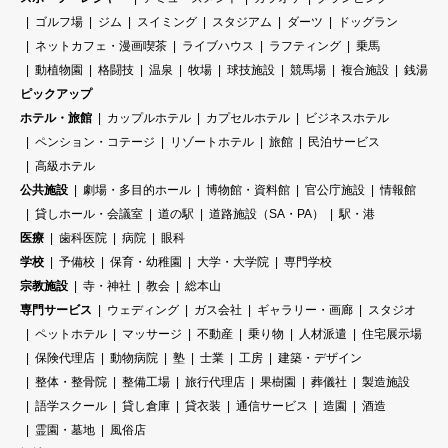
ゴルフ場
ジム
スイミング
スタジアム
ダーツ
ドッグラン
ネットカフェ・漫画喫茶
ライブハウス
ラフティング
乗馬
動植物園
格闘技
温泉
牧場
球技施設
競馬場
複合施設
銭湯
ピックアップ
ホテル・旅館
カップルホテル
カプセルホテル
ビジネスホテル
ペンション・コテージ
リゾートホテル
旅館
民泊サービス
高級ホテル
公共施設
劇場・多目的ホール
博物館・資料館
官公庁施設
情報館
貸しホール・会議室
道の駅
道路施設（SA・PA）
駅・港
医療
歯科医院
病院
眼科
学校
予備校
保育・幼稚園
大学・大学院
専門学校
宗教施設
寺・神社
教会
総本山
専門サービス
ウェディング
ガス会社
ギャラリー・画廊
スタジオ
ペットホテル
マッサージ
不動産
乗り物
人材派遣
住宅展示場
保険代理店
動物病院
塾
士業
工房
建築・デザイン
整体・整骨院
整備工場
旅行代理店
果樹園
葬儀社
製造施設
語学スクール
貸し倉庫
貸衣装
通信サービス
造園
酒造
霊園・墓地
風俗店