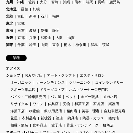
九州・沖縄
佐賀
大分
宮崎
沖縄
熊本
福岡
長崎
鹿児島
北海道
函館
札幌
北陸
富山
新潟
石川
福井
東北
宮城
東海
三重
岐阜
愛知
静岡
近畿
京都
兵庫
和歌山
大阪
滋賀
関東
千葉
埼玉
山梨
東京
栃木
神奈川
群馬
茨城
業種
オフィス
ショップ
おみやげ店
アート・クラフト
エステ・サロン
オーガニック
カーメンテナンス
クリーニング
コインランドリー
スポーツ用品店
ドラッグストア
ハム・ソーセージ専門店
バイク・二輪車販売店
パン屋
ペット
ホビー玩具
メガネ店
リサイクル
ワイン
仏具店
刃物
和菓子店
家具店
楽器店
洋菓子店
物産館
祭り用品店
精肉店
美容・理容
自動車販売店
花屋
衣料品店
補聴器
酒店
釣具店
陶器・ガラス
雑貨店
額縁・額装
食料品店
餃子店
骨董・アンティーク
鮮魚店
スポーツ・レジャー
アミューズメント
カラオケ
グランピング