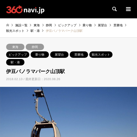
検索
施設一覧
東海
静岡
ピックアップ
乗り物
展望台
景勝地
観光スポット
駅・港
伊豆パノラマパーク山頂駅
東海
静岡
ピックアップ
乗り物
展望台
景勝地
観光スポット
駅・港
伊豆パノラマパーク山頂駅
2018.02.13 / 最終更新日：2020.08.26