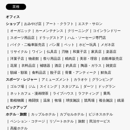
業種
オフィス
ショップ
おみやげ店
アート・クラフト
エステ・サロン
オーガニック
カーメンテナンス
クリーニング
コインランドリー
スポーツ用品店
ドラッグストア
ハム・ソーセージ専門店
バイク・二輪車販売店
パン屋
ペット
ホビー玩具
メガネ店
リサイクル
ワイン
仏具店
刃物
和菓子店
家具店
楽器店
洋菓子店
物産館
祭り用品店
精肉店
美容・理容
自動車販売店
花屋
衣料品店
補聴器
酒店
釣具店
陶器・ガラス
雑貨店
額縁・額装
食料品店
餃子店
骨董・アンティーク
鮮魚店
スポーツ・レジャー
アミューズメント
カラオケ
グランピング
ゴルフ場
ジム
スイミング
スタジアム
ダーツ
ドッグラン
ネットカフェ・漫画喫茶
ライブハウス
ラフティング
乗馬
動植物園
格闘技
温泉
牧場
球技施設
競馬場
複合施設
銭湯
ピックアップ
ホテル・旅館
カップルホテル
カプセルホテル
ビジネスホテル
ペンション・コテージ
リゾートホテル
旅館
民泊サービス
高級ホテル