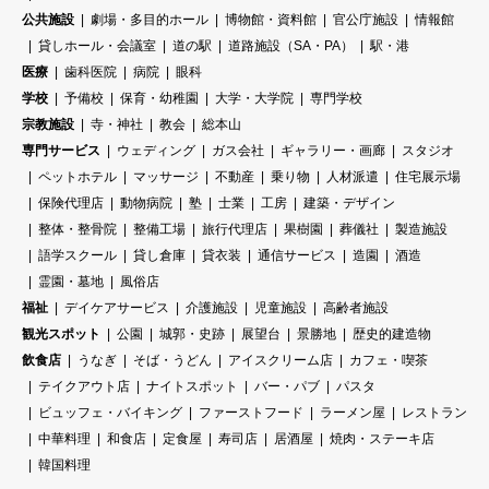
公共施設
劇場・多目的ホール
博物館・資料館
官公庁施設
情報館
貸しホール・会議室
道の駅
道路施設（SA・PA）
駅・港
医療
歯科医院
病院
眼科
学校
予備校
保育・幼稚園
大学・大学院
専門学校
宗教施設
寺・神社
教会
総本山
専門サービス
ウェディング
ガス会社
ギャラリー・画廊
スタジオ
ペットホテル
マッサージ
不動産
乗り物
人材派遣
住宅展示場
保険代理店
動物病院
塾
士業
工房
建築・デザイン
整体・整骨院
整備工場
旅行代理店
果樹園
葬儀社
製造施設
語学スクール
貸し倉庫
貸衣装
通信サービス
造園
酒造
霊園・墓地
風俗店
福祉
デイケアサービス
介護施設
児童施設
高齢者施設
観光スポット
公園
城郭・史跡
展望台
景勝地
歴史的建造物
飲食店
うなぎ
そば・うどん
アイスクリーム店
カフェ・喫茶
テイクアウト店
ナイトスポット
バー・パブ
パスタ
ビュッフェ・バイキング
ファーストフード
ラーメン屋
レストラン
中華料理
和食店
定食屋
寿司店
居酒屋
焼肉・ステーキ店
韓国料理