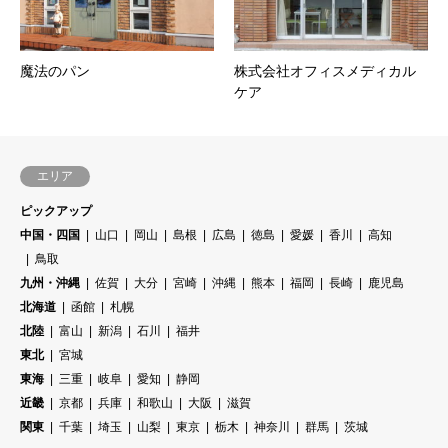
魔法のパン
株式会社オフィスメディカル
ケア
エリア
ピックアップ
中国・四国
山口
岡山
島根
広島
徳島
愛媛
香川
高知
鳥取
九州・沖縄
佐賀
大分
宮崎
沖縄
熊本
福岡
長崎
鹿児島
北海道
函館
札幌
北陸
富山
新潟
石川
福井
東北
宮城
東海
三重
岐阜
愛知
静岡
近畿
京都
兵庫
和歌山
大阪
滋賀
関東
千葉
埼玉
山梨
東京
栃木
神奈川
群馬
茨城