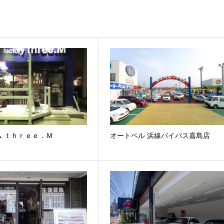
ム ｔｈｒｅｅ．Ｍ
オートベル 浜線バイパス嘉島店