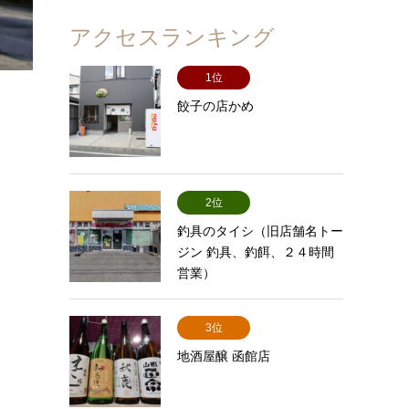
アクセスランキング
1位
餃子の店かめ
2位
釣具のタイシ（旧店舗名トー
ジン 釣具、釣餌、２４時間
営業）
3位
地酒屋醸 函館店