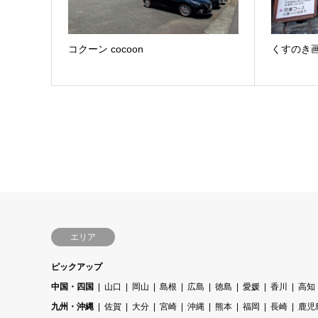
コクーン cocoon
くすのき画
エリア
ピックアップ
中国・四国
山口
岡山
島根
広島
徳島
愛媛
香川
高知
九州・沖縄
佐賀
大分
宮崎
沖縄
熊本
福岡
長崎
鹿児