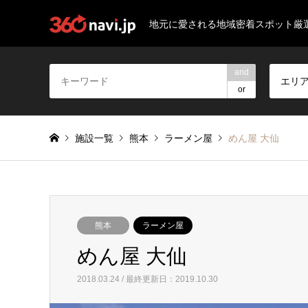
地元に愛される地域密着スポット厳
and
エリ
or
施設一覧
熊本
ラーメン屋
めん屋 大仙
熊本
ラーメン屋
めん屋 大仙
2018.03.24 / 最終更新日：2019.10.30