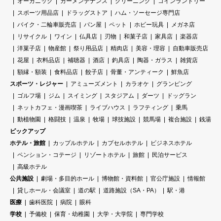
オーガニック
カーメンテナンス
クリーニング
コインランドリー
スポーツ用品店
ドラッグストア
ハム・ソーセージ専門店
バイク・二輪車販売店
パン屋
ペット
ホビー玩具
メガネ店
リサイクル
ワイン
仏具店
刃物
和菓子店
家具店
楽器店
洋菓子店
物産館
祭り用品店
精肉店
美容・理容
自動車販売店
花屋
衣料品店
補聴器
酒店
釣具店
陶器・ガラス
雑貨店
額縁・額装
食料品店
餃子店
骨董・アンティーク
鮮魚店
スポーツ・レジャー
アミューズメント
カラオケ
グランピング
ゴルフ場
ジム
スイミング
スタジアム
ダーツ
ドッグラン
ネットカフェ・漫画喫茶
ライブハウス
ラフティング
乗馬
動植物園
格闘技
温泉
牧場
球技施設
競馬場
複合施設
銭湯
ピックアップ
ホテル・旅館
カップルホテル
カプセルホテル
ビジネスホテル
ペンション・コテージ
リゾートホテル
旅館
民泊サービス
高級ホテル
公共施設
劇場・多目的ホール
博物館・資料館
官公庁施設
情報館
貸しホール・会議室
道の駅
道路施設（SA・PA）
駅・港
医療
歯科医院
病院
眼科
学校
予備校
保育・幼稚園
大学・大学院
専門学校