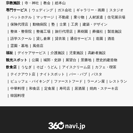
宗教施設
寺・神社
教会
総本山
専門サービス
ウェディング
ガス会社
ギャラリー・画廊
スタジオ
ペットホテル
マッサージ
不動産
乗り物
人材派遣
住宅展示場
保険代理店
動物病院
塾
士業
工房
建築・デザイン
整体・整骨院
整備工場
旅行代理店
果樹園
葬儀社
製造施設
語学スクール
貸し倉庫
貸衣装
通信サービス
造園
酒造
霊園・墓地
風俗店
福祉
デイケアサービス
介護施設
児童施設
高齢者施設
観光スポット
公園
城郭・史跡
展望台
景勝地
歴史的建造物
飲食店
うなぎ
そば・うどん
アイスクリーム店
カフェ・喫茶
テイクアウト店
ナイトスポット
バー・パブ
パスタ
ビュッフェ・バイキング
ファーストフード
ラーメン屋
レストラン
中華料理
和食店
定食屋
寿司店
居酒屋
焼肉・ステーキ店
韓国料理