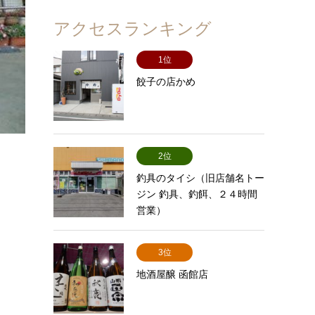
アクセスランキング
1位
餃子の店かめ
2位
釣具のタイシ（旧店舗名トー
ジン 釣具、釣餌、２４時間
営業）
3位
地酒屋醸 函館店