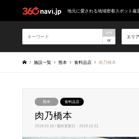
地元に愛される地域密着スポット厳
and
エリ
or
施設一覧
熊本
食料品店
肉乃橋本
熊本
食料品店
肉乃橋本
2018.03.16 / 最終更新日：2019.10.31