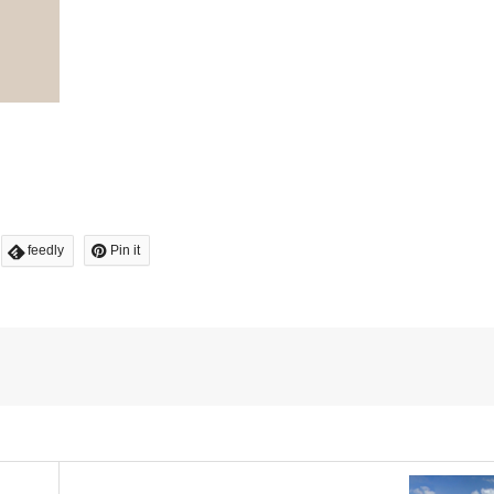
feedly
Pin it