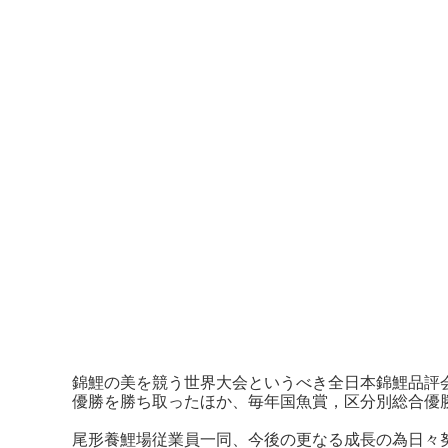
錦鯉の美を競う世界大会というべき全日本錦鯉品評会
優勝を勝ち取ったほか、毎年国魚賞，区分別総合優
尾形養鯉場従業員一同、今後の更なる成長の為日々