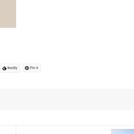
feedly
Pin it