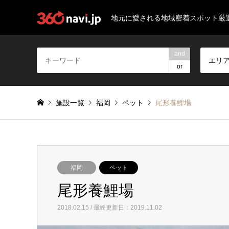
地元に愛される地域密着スポット厳
and
エリ
or
施設一覧
福岡
ペット
尾形養鯉場
福岡
ペット
尾形養鯉場
2018.02.15 / 最終更新日：2019.11.02