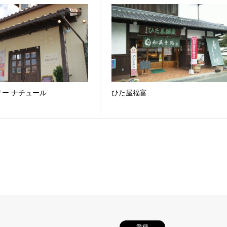
ー ナチュール
ひた屋福富
業種