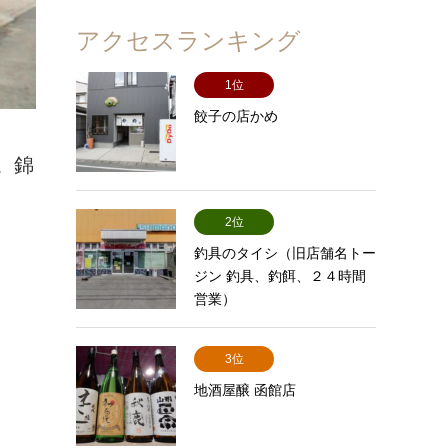
アクセスランキング
1位
餃子の店かめ
。錦
2位
釣具のタイシ（旧店舗名トー
ジン 釣具、釣餌、２４時間
営業）
3位
地酒屋醸 函館店