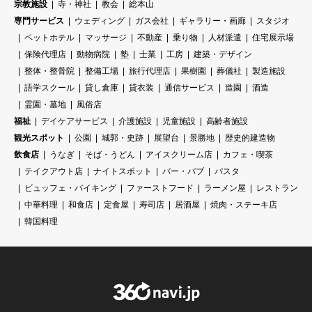
宗教施設
寺・神社
教会
総本山
専門サービス
ウェディング
ガス会社
ギャラリー・画廊
スタジオ
ペットホテル
マッサージ
不動産
乗り物
人材派遣
住宅展示場
保険代理店
動物病院
塾
士業
工房
建築・デザイン
整体・整骨院
整備工場
旅行代理店
果樹園
葬儀社
製造施設
語学スクール
貸し倉庫
貸衣装
通信サービス
造園
酒造
霊園・墓地
風俗店
福祉
デイケアサービス
介護施設
児童施設
高齢者施設
観光スポット
公園
城郭・史跡
展望台
景勝地
歴史的建造物
飲食店
うなぎ
そば・うどん
アイスクリーム店
カフェ・喫茶
テイクアウト店
ナイトスポット
バー・パブ
パスタ
ビュッフェ・バイキング
ファーストフード
ラーメン屋
レストラン
中華料理
和食店
定食屋
寿司店
居酒屋
焼肉・ステーキ店
韓国料理