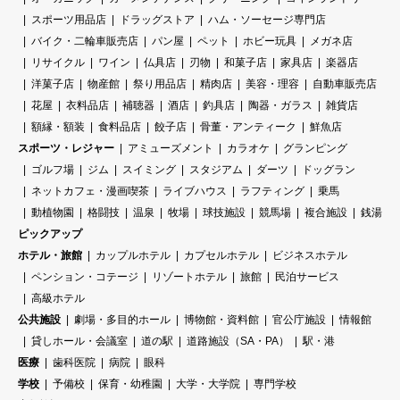
スポーツ用品店
ドラッグストア
ハム・ソーセージ専門店
バイク・二輪車販売店
パン屋
ペット
ホビー玩具
メガネ店
リサイクル
ワイン
仏具店
刃物
和菓子店
家具店
楽器店
洋菓子店
物産館
祭り用品店
精肉店
美容・理容
自動車販売店
花屋
衣料品店
補聴器
酒店
釣具店
陶器・ガラス
雑貨店
額縁・額装
食料品店
餃子店
骨董・アンティーク
鮮魚店
スポーツ・レジャー
アミューズメント
カラオケ
グランピング
ゴルフ場
ジム
スイミング
スタジアム
ダーツ
ドッグラン
ネットカフェ・漫画喫茶
ライブハウス
ラフティング
乗馬
動植物園
格闘技
温泉
牧場
球技施設
競馬場
複合施設
銭湯
ピックアップ
ホテル・旅館
カップルホテル
カプセルホテル
ビジネスホテル
ペンション・コテージ
リゾートホテル
旅館
民泊サービス
高級ホテル
公共施設
劇場・多目的ホール
博物館・資料館
官公庁施設
情報館
貸しホール・会議室
道の駅
道路施設（SA・PA）
駅・港
医療
歯科医院
病院
眼科
学校
予備校
保育・幼稚園
大学・大学院
専門学校