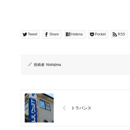
Tweet
Share
Hatena
Pocket
RSS
投稿者:
Nishijima
トラバンス