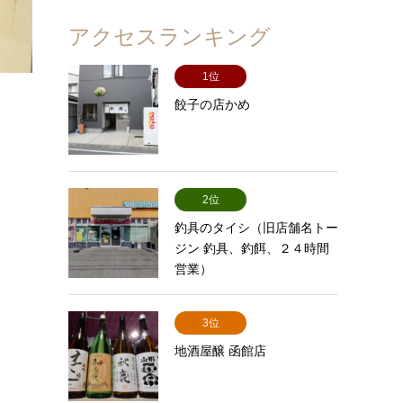
アクセスランキング
1位
餃子の店かめ
2位
釣具のタイシ（旧店舗名トー
ジン 釣具、釣餌、２４時間
営業）
3位
地酒屋醸 函館店