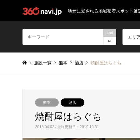
地元に愛される地域密着スポット厳
and
エリ
or
施設一覧
熊本
酒店
焼酎屋はらぐち
熊本
酒店
焼酎屋はらぐち
2018.04.02 / 最終更新日：2019.10.31