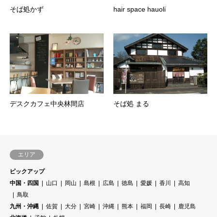
そば処かず
hair space hauoli
デスクカフェ中央林間店
そば処 まる
エリア
ピックアップ
中国・四国
山口
岡山
島根
広島
徳島
愛媛
香川
高知
鳥取
九州・沖縄
佐賀
大分
宮崎
沖縄
熊本
福岡
長崎
鹿児島