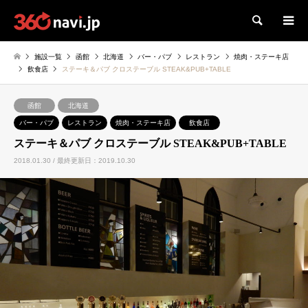
検索
施設一覧
函館
北海道
バー・パブ
レストラン
焼肉・ステーキ店
飲食店
ステーキ＆パブ クロステーブル STEAK&PUB+TABLE
函館
北海道
バー・パブ
レストラン
焼肉・ステーキ店
飲食店
ステーキ＆パブ クロステーブル STEAK&PUB+TABLE
2018.01.30 / 最終更新日：2019.10.30