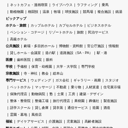
ネットカフェ・漫画喫茶
ライブハウス
ラフティング
乗馬
動植物園
格闘技
温泉
牧場
球技施設
競馬場
複合施設
銭湯
ピックアップ
ホテル・旅館
カップルホテル
カプセルホテル
ビジネスホテル
ペンション・コテージ
リゾートホテル
旅館
民泊サービス
高級ホテル
公共施設
劇場・多目的ホール
博物館・資料館
官公庁施設
情報館
貸しホール・会議室
道の駅
道路施設（SA・PA）
駅・港
医療
歯科医院
病院
眼科
学校
予備校
保育・幼稚園
大学・大学院
専門学校
宗教施設
寺・神社
教会
総本山
専門サービス
ウェディング
ガス会社
ギャラリー・画廊
スタジオ
ペットホテル
マッサージ
不動産
乗り物
人材派遣
住宅展示場
保険代理店
動物病院
塾
士業
工房
建築・デザイン
整体・整骨院
整備工場
旅行代理店
果樹園
葬儀社
製造施設
語学スクール
貸し倉庫
貸衣装
通信サービス
造園
酒造
霊園・墓地
風俗店
福祉
デイケアサービス
介護施設
児童施設
高齢者施設