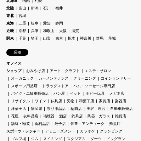
北海道
函館
札幌
北陸
富山
新潟
石川
福井
東北
宮城
東海
三重
岐阜
愛知
静岡
近畿
京都
兵庫
和歌山
大阪
滋賀
関東
千葉
埼玉
山梨
東京
栃木
神奈川
群馬
茨城
業種
オフィス
ショップ
おみやげ店
アート・クラフト
エステ・サロン
オーガニック
カーメンテナンス
クリーニング
コインランドリー
スポーツ用品店
ドラッグストア
ハム・ソーセージ専門店
バイク・二輪車販売店
パン屋
ペット
ホビー玩具
メガネ店
リサイクル
ワイン
仏具店
刃物
和菓子店
家具店
楽器店
洋菓子店
物産館
祭り用品店
精肉店
美容・理容
自動車販売店
花屋
衣料品店
補聴器
酒店
釣具店
陶器・ガラス
雑貨店
額縁・額装
食料品店
餃子店
骨董・アンティーク
鮮魚店
スポーツ・レジャー
アミューズメント
カラオケ
グランピング
ゴルフ場
ジム
スイミング
スタジアム
ダーツ
ドッグラン