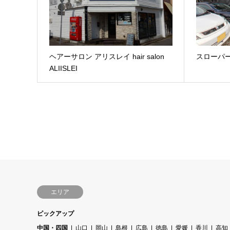
ヘアーサロン アリスレイ hair salon
スローパ
ALIISLEI
エリア
ピックアップ
中国・四国
山口
岡山
島根
広島
徳島
愛媛
香川
高知