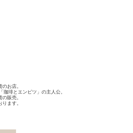
貨のお店。
画「珈琲とエンピツ」の主人公。
貨の販売。
おります。
。