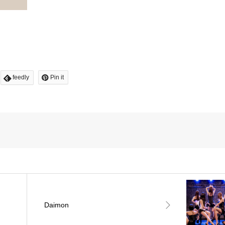
feedly
Pin it
Daimon