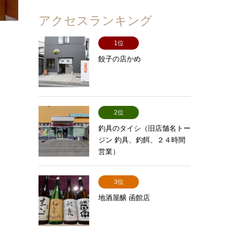
アクセスランキング
1位
餃子の店かめ
2位
釣具のタイシ（旧店舗名トー
ジン 釣具、釣餌、２４時間
営業）
3位
地酒屋醸 函館店