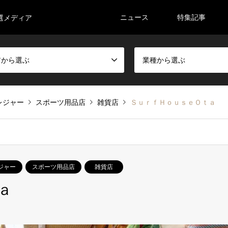
ニュース
特集記事
選メディア
アから選ぶ
業種から選ぶ
レジャー
スポーツ用品店
雑貨店
ＳｕｒｆＨｏｕｓｅＯｔａ
ジャー
スポーツ用品店
雑貨店
ａ