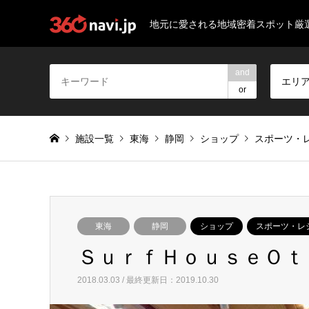
地元に愛される地域密着スポット厳
and
エリ
or
施設一覧
東海
静岡
ショップ
スポーツ・
東海
静岡
ショップ
スポーツ・レ
ＳｕｒｆＨｏｕｓｅＯｔ
2018.03.03 / 最終更新日：2019.10.30