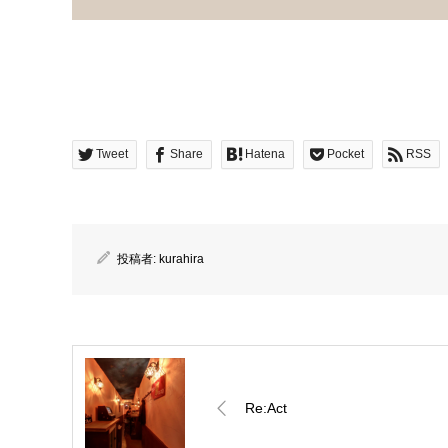
Tweet
Share
Hatena
Pocket
RSS
投稿者:
kurahira
Re:Act