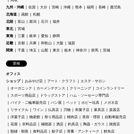
九州・沖縄
佐賀
大分
宮崎
沖縄
熊本
福岡
長崎
鹿児島
北海道
函館
札幌
北陸
富山
新潟
石川
福井
東北
宮城
東海
三重
岐阜
愛知
静岡
近畿
京都
兵庫
和歌山
大阪
滋賀
関東
千葉
埼玉
山梨
東京
栃木
神奈川
群馬
茨城
業種
オフィス
ショップ
おみやげ店
アート・クラフト
エステ・サロン
オーガニック
カーメンテナンス
クリーニング
コインランドリー
スポーツ用品店
ドラッグストア
ハム・ソーセージ専門店
バイク・二輪車販売店
パン屋
ペット
ホビー玩具
メガネ店
リサイクル
ワイン
仏具店
刃物
和菓子店
家具店
楽器店
洋菓子店
物産館
祭り用品店
精肉店
美容・理容
自動車販売店
花屋
衣料品店
補聴器
酒店
釣具店
陶器・ガラス
雑貨店
額縁・額装
食料品店
餃子店
骨董・アンティーク
鮮魚店