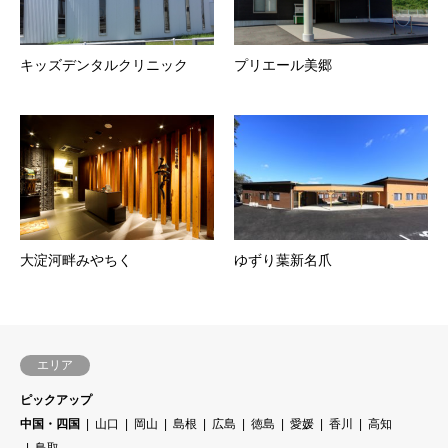
キッズデンタルクリニック
プリエール美郷
大淀河畔みやちく
ゆずり葉新名爪
エリア
ピックアップ
中国・四国
山口
岡山
島根
広島
徳島
愛媛
香川
高知
鳥取