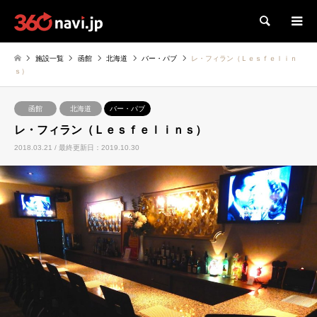
検索
施設一覧
函館
北海道
バー・パブ
レ・フィラン（Ｌｅｓｆｅｌｉｎ
ｓ）
函館
北海道
バー・パブ
レ・フィラン（Ｌｅｓｆｅｌｉｎｓ）
2018.03.21 / 最終更新日：2019.10.30