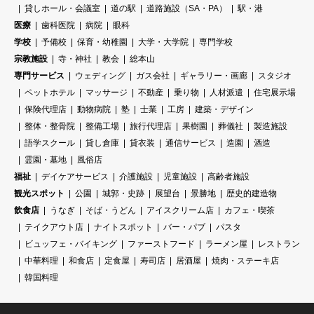
貸しホール・会議室
道の駅
道路施設（SA・PA）
駅・港
医療
歯科医院
病院
眼科
学校
予備校
保育・幼稚園
大学・大学院
専門学校
宗教施設
寺・神社
教会
総本山
専門サービス
ウェディング
ガス会社
ギャラリー・画廊
スタジオ
ペットホテル
マッサージ
不動産
乗り物
人材派遣
住宅展示場
保険代理店
動物病院
塾
士業
工房
建築・デザイン
整体・整骨院
整備工場
旅行代理店
果樹園
葬儀社
製造施設
語学スクール
貸し倉庫
貸衣装
通信サービス
造園
酒造
霊園・墓地
風俗店
福祉
デイケアサービス
介護施設
児童施設
高齢者施設
観光スポット
公園
城郭・史跡
展望台
景勝地
歴史的建造物
飲食店
うなぎ
そば・うどん
アイスクリーム店
カフェ・喫茶
テイクアウト店
ナイトスポット
バー・パブ
パスタ
ビュッフェ・バイキング
ファーストフード
ラーメン屋
レストラン
中華料理
和食店
定食屋
寿司店
居酒屋
焼肉・ステーキ店
韓国料理