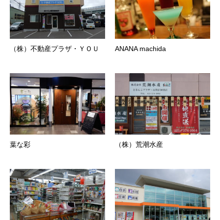
（株）不動産プラザ・ＹＯＵ
ANANA machida
葉な彩
（株）荒潮水産