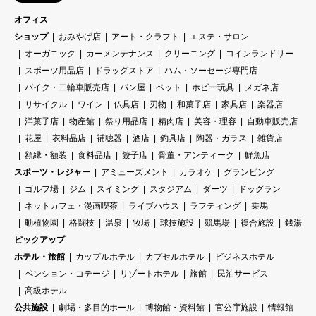
オフィス
ショップ
おみやげ店
アート・クラフト
エステ・サロン
オーガニック
カーメンテナンス
クリーニング
コインランドリー
スポーツ用品店
ドラッグストア
ハム・ソーセージ専門店
バイク・二輪車販売店
パン屋
ペット
ホビー玩具
メガネ店
リサイクル
ワイン
仏具店
刃物
和菓子店
家具店
楽器店
洋菓子店
物産館
祭り用品店
精肉店
美容・理容
自動車販売店
花屋
衣料品店
補聴器
酒店
釣具店
陶器・ガラス
雑貨店
額縁・額装
食料品店
餃子店
骨董・アンティーク
鮮魚店
スポーツ・レジャー
アミューズメント
カラオケ
グランピング
ゴルフ場
ジム
スイミング
スタジアム
ダーツ
ドッグラン
ネットカフェ・漫画喫茶
ライブハウス
ラフティング
乗馬
動植物園
格闘技
温泉
牧場
球技施設
競馬場
複合施設
銭湯
ピックアップ
ホテル・旅館
カップルホテル
カプセルホテル
ビジネスホテル
ペンション・コテージ
リゾートホテル
旅館
民泊サービス
高級ホテル
公共施設
劇場・多目的ホール
博物館・資料館
官公庁施設
情報館