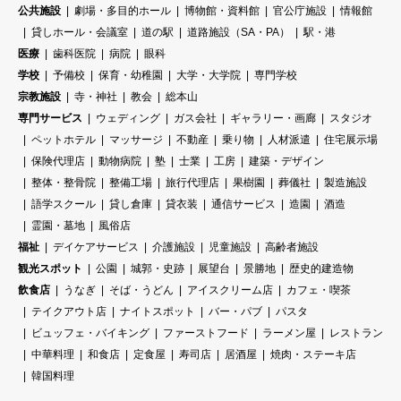
公共施設
劇場・多目的ホール
博物館・資料館
官公庁施設
情報館
貸しホール・会議室
道の駅
道路施設（SA・PA）
駅・港
医療
歯科医院
病院
眼科
学校
予備校
保育・幼稚園
大学・大学院
専門学校
宗教施設
寺・神社
教会
総本山
専門サービス
ウェディング
ガス会社
ギャラリー・画廊
スタジオ
ペットホテル
マッサージ
不動産
乗り物
人材派遣
住宅展示場
保険代理店
動物病院
塾
士業
工房
建築・デザイン
整体・整骨院
整備工場
旅行代理店
果樹園
葬儀社
製造施設
語学スクール
貸し倉庫
貸衣装
通信サービス
造園
酒造
霊園・墓地
風俗店
福祉
デイケアサービス
介護施設
児童施設
高齢者施設
観光スポット
公園
城郭・史跡
展望台
景勝地
歴史的建造物
飲食店
うなぎ
そば・うどん
アイスクリーム店
カフェ・喫茶
テイクアウト店
ナイトスポット
バー・パブ
パスタ
ビュッフェ・バイキング
ファーストフード
ラーメン屋
レストラン
中華料理
和食店
定食屋
寿司店
居酒屋
焼肉・ステーキ店
韓国料理