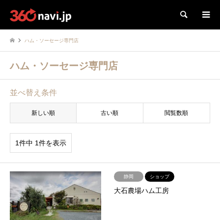
検索
ハム・ソーセージ専門店
ハム・ソーセージ専門店
並べ替え条件
新しい順
古い順
閲覧数順
1件中 1件を表示
静岡
ショップ
大石農場ハム工房