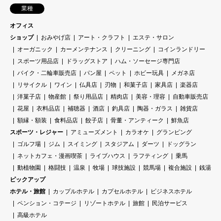
業種
オフィス
ショップ
おみやげ店
アート・クラフト
エステ・サロン
オーガニック
カーメンテナンス
クリーニング
コインランドリー
スポーツ用品店
ドラッグストア
ハム・ソーセージ専門店
バイク・二輪車販売店
パン屋
ペット
ホビー玩具
メガネ店
リサイクル
ワイン
仏具店
刃物
和菓子店
家具店
楽器店
洋菓子店
物産館
祭り用品店
精肉店
美容・理容
自動車販売店
花屋
衣料品店
補聴器
酒店
釣具店
陶器・ガラス
雑貨店
額縁・額装
食料品店
餃子店
骨董・アンティーク
鮮魚店
スポーツ・レジャー
アミューズメント
カラオケ
グランピング
ゴルフ場
ジム
スイミング
スタジアム
ダーツ
ドッグラン
ネットカフェ・漫画喫茶
ライブハウス
ラフティング
乗馬
動植物園
格闘技
温泉
牧場
球技施設
競馬場
複合施設
銭湯
ピックアップ
ホテル・旅館
カップルホテル
カプセルホテル
ビジネスホテル
ペンション・コテージ
リゾートホテル
旅館
民泊サービス
高級ホテル