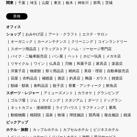
関東
千葉
埼玉
山梨
東京
栃木
神奈川
群馬
茨城
業種
オフィス
ショップ
おみやげ店
アート・クラフト
エステ・サロン
オーガニック
カーメンテナンス
クリーニング
コインランドリー
スポーツ用品店
ドラッグストア
ハム・ソーセージ専門店
バイク・二輪車販売店
パン屋
ペット
ホビー玩具
メガネ店
リサイクル
ワイン
仏具店
刃物
和菓子店
家具店
楽器店
洋菓子店
物産館
祭り用品店
精肉店
美容・理容
自動車販売店
花屋
衣料品店
補聴器
酒店
釣具店
陶器・ガラス
雑貨店
額縁・額装
食料品店
餃子店
骨董・アンティーク
鮮魚店
スポーツ・レジャー
アミューズメント
カラオケ
グランピング
ゴルフ場
ジム
スイミング
スタジアム
ダーツ
ドッグラン
ネットカフェ・漫画喫茶
ライブハウス
ラフティング
乗馬
動植物園
格闘技
温泉
牧場
球技施設
競馬場
複合施設
銭湯
ピックアップ
ホテル・旅館
カップルホテル
カプセルホテル
ビジネスホテル
ペンション・コテージ
リゾートホテル
旅館
民泊サービス