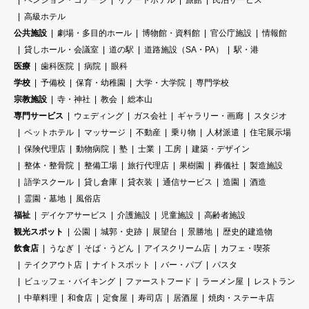
高級ホテル
公共施設
劇場・多目的ホール
博物館・資料館
官公庁施設
情報館
貸しホール・会議室
道の駅
道路施設（SA・PA）
駅・港
医療
歯科医院
病院
眼科
学校
予備校
保育・幼稚園
大学・大学院
専門学校
宗教施設
寺・神社
教会
総本山
専門サービス
ウェディング
ガス会社
ギャラリー・画廊
スタジオ
ペットホテル
マッサージ
不動産
乗り物
人材派遣
住宅展示場
保険代理店
動物病院
塾
士業
工房
建築・デザイン
整体・整骨院
整備工場
旅行代理店
果樹園
葬儀社
製造施設
語学スクール
貸し倉庫
貸衣装
通信サービス
造園
酒造
霊園・墓地
風俗店
福祉
デイケアサービス
介護施設
児童施設
高齢者施設
観光スポット
公園
城郭・史跡
展望台
景勝地
歴史的建造物
飲食店
うなぎ
そば・うどん
アイスクリーム店
カフェ・喫茶
テイクアウト店
ナイトスポット
バー・パブ
パスタ
ビュッフェ・バイキング
ファーストフード
ラーメン屋
レストラン
中華料理
和食店
定食屋
寿司店
居酒屋
焼肉・ステーキ店