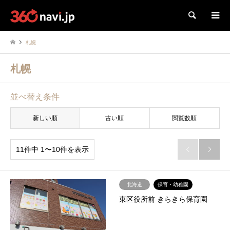
検索
札幌
札幌
並べ替え条件
新しい順
古い順
閲覧数順
11件中 1〜10件を表示


北海道
保育・幼稚園
東区役所前 きらきら保育園