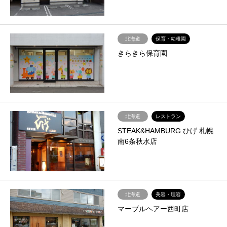
北海道
保育・幼稚園
きらきら保育園
北海道
レストラン
STEAK&HAMBURG ひげ 札幌
南6条秋水店
北海道
美容・理容
マーブルヘアー西町店