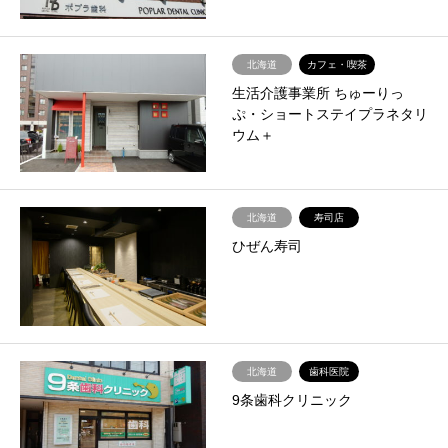
北海道
カフェ・喫茶
生活介護事業所 ちゅーりっ
ぷ・ショートステイプラネタリ
ウム＋
北海道
寿司店
ひぜん寿司
北海道
歯科医院
9条歯科クリニック