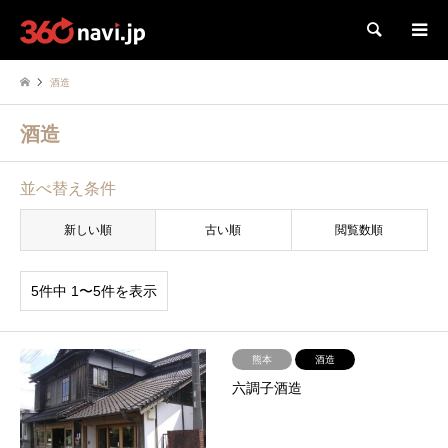
検索
酒造
酒造
並べ替え条件
新しい順
古い順
閲覧数順
5件中 1〜5件を表示
熊本
酒造
六調子酒造