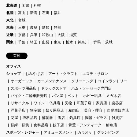
北海道
函館
札幌
北陸
富山
新潟
石川
福井
東北
宮城
東海
三重
岐阜
愛知
静岡
近畿
京都
兵庫
和歌山
大阪
滋賀
関東
千葉
埼玉
山梨
東京
栃木
神奈川
群馬
茨城
業種
オフィス
ショップ
おみやげ店
アート・クラフト
エステ・サロン
オーガニック
カーメンテナンス
クリーニング
コインランドリー
スポーツ用品店
ドラッグストア
ハム・ソーセージ専門店
バイク・二輪車販売店
パン屋
ペット
ホビー玩具
メガネ店
リサイクル
ワイン
仏具店
刃物
和菓子店
家具店
楽器店
洋菓子店
物産館
祭り用品店
精肉店
美容・理容
自動車販売店
花屋
衣料品店
補聴器
酒店
釣具店
陶器・ガラス
雑貨店
額縁・額装
食料品店
餃子店
骨董・アンティーク
鮮魚店
スポーツ・レジャー
アミューズメント
カラオケ
グランピング