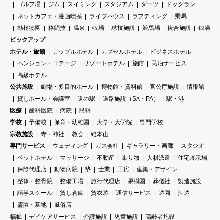
ゴルフ場
ジム
スイミング
スタジアム
ダーツ
ドッグラン
ネットカフェ・漫画喫茶
ライブハウス
ラフティング
乗馬
動植物園
格闘技
温泉
牧場
球技施設
競馬場
複合施設
銭湯
ピックアップ
ホテル・旅館
カップルホテル
カプセルホテル
ビジネスホテル
ペンション・コテージ
リゾートホテル
旅館
民泊サービス
高級ホテル
公共施設
劇場・多目的ホール
博物館・資料館
官公庁施設
情報館
貸しホール・会議室
道の駅
道路施設（SA・PA）
駅・港
医療
歯科医院
病院
眼科
学校
予備校
保育・幼稚園
大学・大学院
専門学校
宗教施設
寺・神社
教会
総本山
専門サービス
ウェディング
ガス会社
ギャラリー・画廊
スタジオ
ペットホテル
マッサージ
不動産
乗り物
人材派遣
住宅展示場
保険代理店
動物病院
塾
士業
工房
建築・デザイン
整体・整骨院
整備工場
旅行代理店
果樹園
葬儀社
製造施設
語学スクール
貸し倉庫
貸衣装
通信サービス
造園
酒造
霊園・墓地
風俗店
福祉
デイケアサービス
介護施設
児童施設
高齢者施設