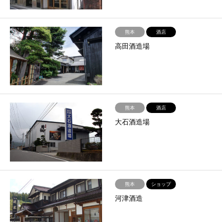
熊本
酒店
高田酒造場
熊本
酒店
大石酒造場
熊本
ショップ
河津酒造