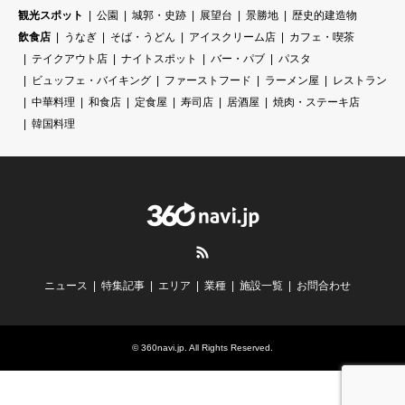
観光スポット
公園
城郭・史跡
展望台
景勝地
歴史的建造物
飲食店
うなぎ
そば・うどん
アイスクリーム店
カフェ・喫茶
テイクアウト店
ナイトスポット
バー・パブ
パスタ
ビュッフェ・バイキング
ファーストフード
ラーメン屋
レストラン
中華料理
和食店
定食屋
寿司店
居酒屋
焼肉・ステーキ店
韓国料理
RSS
ニュース
特集記事
エリア
業種
施設一覧
お問合わせ
©
360navi.jp
. All Rights Reserved.