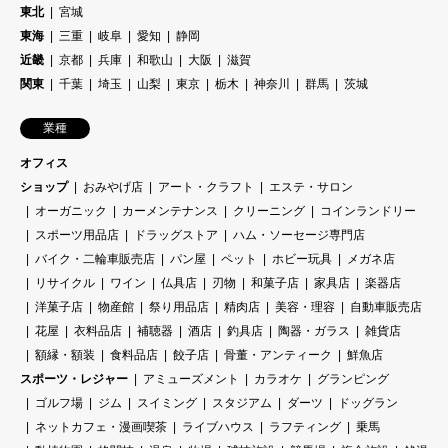
東北
宮城
東海
三重
岐阜
愛知
静岡
近畿
京都
兵庫
和歌山
大阪
滋賀
関東
千葉
埼玉
山梨
東京
栃木
神奈川
群馬
茨城
業種
オフィス
ショップ
おみやげ店
アート・クラフト
エステ・サロン
オーガニック
カーメンテナンス
クリーニング
コインランドリー
スポーツ用品店
ドラッグストア
ハム・ソーセージ専門店
バイク・二輪車販売店
パン屋
ペット
ホビー玩具
メガネ店
リサイクル
ワイン
仏具店
刃物
和菓子店
家具店
楽器店
洋菓子店
物産館
祭り用品店
精肉店
美容・理容
自動車販売店
花屋
衣料品店
補聴器
酒店
釣具店
陶器・ガラス
雑貨店
額縁・額装
食料品店
餃子店
骨董・アンティーク
鮮魚店
スポーツ・レジャー
アミューズメント
カラオケ
グランピング
ゴルフ場
ジム
スイミング
スタジアム
ダーツ
ドッグラン
ネットカフェ・漫画喫茶
ライブハウス
ラフティング
乗馬