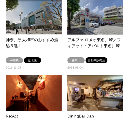
神奈川県大和市のおすすめ酒
アルファ ロメオ東名川崎／フ
処５選！
ィアット・アバルト東名川崎
神奈川
飲食店
神奈川
自動車販売店
2019.11.05
2018.03.04
Re:Act
DiningBar Dan