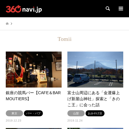
検索
Tomii
銀座の競馬バー【CAFE＆BAR
富士山周辺にある「金運爆上
MOUTIERS】
げ新屋山神社」探索と「きの
こ王」に会った話
東京
バー・パブ
山梨
おみやげ店
2019.12.23
2019.11.24