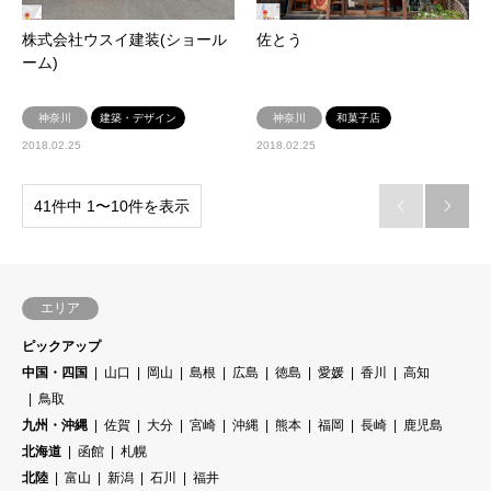
株式会社ウスイ建装(ショール
佐とう
ーム)
神奈川
建築・デザイン
神奈川
和菓子店
2018.02.25
2018.02.25
41件中 1〜10件を表示


エリア
ピックアップ
中国・四国
山口
岡山
島根
広島
徳島
愛媛
香川
高知
鳥取
九州・沖縄
佐賀
大分
宮崎
沖縄
熊本
福岡
長崎
鹿児島
北海道
函館
札幌
北陸
富山
新潟
石川
福井