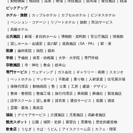
動植物園
格闘技
温泉
牧場
球技施設
競馬場
複合施設
銭湯
ピックアップ
ホテル・旅館
カップルホテル
カプセルホテル
ビジネスホテル
ペンション・コテージ
リゾートホテル
旅館
民泊サービス
高級ホテル
公共施設
劇場・多目的ホール
博物館・資料館
官公庁施設
情報館
貸しホール・会議室
道の駅
道路施設（SA・PA）
駅・港
医療
歯科医院
病院
眼科
学校
予備校
保育・幼稚園
大学・大学院
専門学校
宗教施設
寺・神社
教会
総本山
専門サービス
ウェディング
ガス会社
ギャラリー・画廊
スタジオ
ペットホテル
マッサージ
不動産
乗り物
人材派遣
住宅展示場
保険代理店
動物病院
塾
士業
工房
建築・デザイン
整体・整骨院
整備工場
旅行代理店
果樹園
葬儀社
製造施設
語学スクール
貸し倉庫
貸衣装
通信サービス
造園
酒造
霊園・墓地
風俗店
福祉
デイケアサービス
介護施設
児童施設
高齢者施設
観光スポット
公園
城郭・史跡
展望台
景勝地
歴史的建造物
飲食店
うなぎ
そば・うどん
アイスクリーム店
カフェ・喫茶