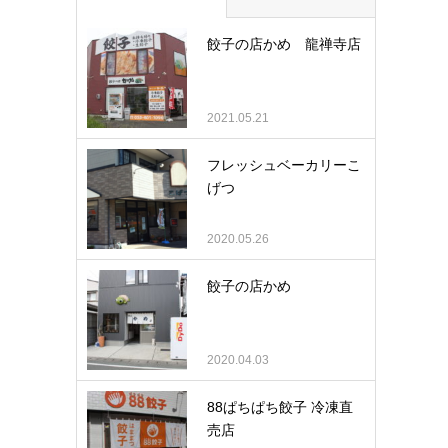
餃子の店かめ 龍禅寺店
2021.05.21
フレッシュベーカリーこ
げつ
2020.05.26
餃子の店かめ
2020.04.03
88ぱちぱち餃子 冷凍直
売店