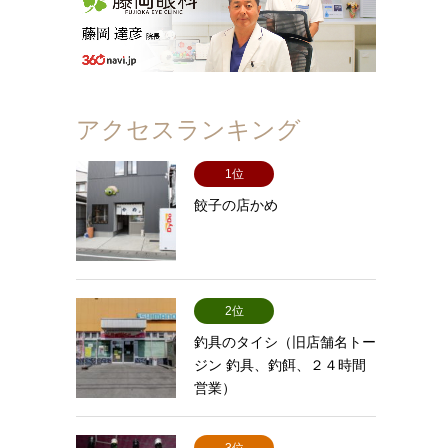
アクセスランキング
1位
餃子の店かめ
2位
釣具のタイシ（旧店舗名トー
ジン 釣具、釣餌、２４時間
営業）