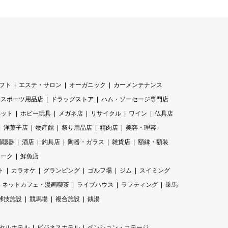
フト
エステ・サロン
オーガニック
カーメンテナンス
スポーツ用品店
ドラッグストア
ハム・ソーセージ専門店
ペット
ホビー玩具
メガネ店
リサイクル
ワイン
仏具店
洋菓子店
物産館
祭り用品店
精肉店
美容・理容
補聴器
酒店
釣具店
陶器・ガラス
雑貨店
額縁・額装
ィーク
鮮魚店
ト
カラオケ
グランピング
ゴルフ場
ジム
スイミング
ネットカフェ・漫画喫茶
ライブハウス
ラフティング
乗馬
球技施設
競馬場
複合施設
銭湯
セルホテル
ビジネスホテル
ペンション・コテージ