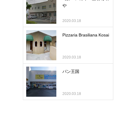
や
2020.03.18
Pizzaria Brasiliana Kosai
2020.03.18
パン王国
2020.03.18