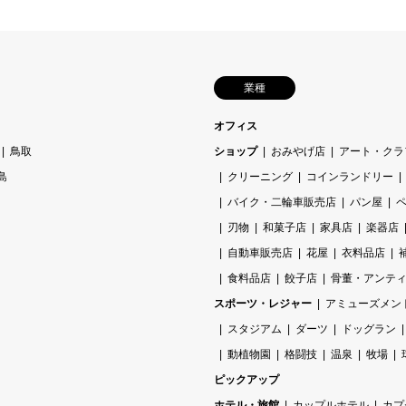
業種
オフィス
鳥取
ショップ
おみやげ店
アート・クラ
島
クリーニング
コインランドリー
バイク・二輪車販売店
パン屋
刃物
和菓子店
家具店
楽器店
自動車販売店
花屋
衣料品店
食料品店
餃子店
骨董・アンテ
スポーツ・レジャー
アミューズメン
スタジアム
ダーツ
ドッグラン
動植物園
格闘技
温泉
牧場
ピックアップ
ホテル・旅館
カップルホテル
カプ