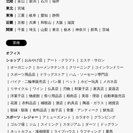
北陸
富山
新潟
石川
福井
東北
宮城
東海
三重
岐阜
愛知
静岡
近畿
京都
兵庫
和歌山
大阪
滋賀
関東
千葉
埼玉
山梨
東京
栃木
神奈川
群馬
茨城
業種
オフィス
ショップ
おみやげ店
アート・クラフト
エステ・サロン
オーガニック
カーメンテナンス
クリーニング
コインランドリー
スポーツ用品店
ドラッグストア
ハム・ソーセージ専門店
バイク・二輪車販売店
パン屋
ペット
ホビー玩具
メガネ店
リサイクル
ワイン
仏具店
刃物
和菓子店
家具店
楽器店
洋菓子店
物産館
祭り用品店
精肉店
美容・理容
自動車販売店
花屋
衣料品店
補聴器
酒店
釣具店
陶器・ガラス
雑貨店
額縁・額装
食料品店
餃子店
骨董・アンティーク
鮮魚店
スポーツ・レジャー
アミューズメント
カラオケ
グランピング
ゴルフ場
ジム
スイミング
スタジアム
ダーツ
ドッグラン
ネットカフェ・漫画喫茶
ライブハウス
ラフティング
乗馬