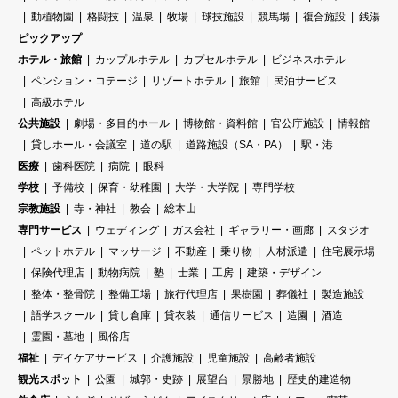
動植物園
格闘技
温泉
牧場
球技施設
競馬場
複合施設
銭湯
ピックアップ
ホテル・旅館
カップルホテル
カプセルホテル
ビジネスホテル
ペンション・コテージ
リゾートホテル
旅館
民泊サービス
高級ホテル
公共施設
劇場・多目的ホール
博物館・資料館
官公庁施設
情報館
貸しホール・会議室
道の駅
道路施設（SA・PA）
駅・港
医療
歯科医院
病院
眼科
学校
予備校
保育・幼稚園
大学・大学院
専門学校
宗教施設
寺・神社
教会
総本山
専門サービス
ウェディング
ガス会社
ギャラリー・画廊
スタジオ
ペットホテル
マッサージ
不動産
乗り物
人材派遣
住宅展示場
保険代理店
動物病院
塾
士業
工房
建築・デザイン
整体・整骨院
整備工場
旅行代理店
果樹園
葬儀社
製造施設
語学スクール
貸し倉庫
貸衣装
通信サービス
造園
酒造
霊園・墓地
風俗店
福祉
デイケアサービス
介護施設
児童施設
高齢者施設
観光スポット
公園
城郭・史跡
展望台
景勝地
歴史的建造物