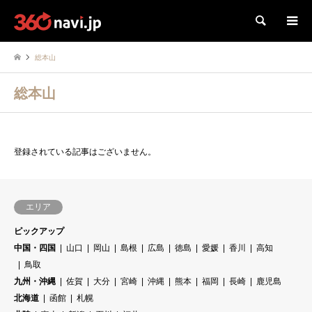
検索
総本山
総本山
登録されている記事はございません。
エリア
ピックアップ
中国・四国
山口
岡山
島根
広島
徳島
愛媛
香川
高知
鳥取
九州・沖縄
佐賀
大分
宮崎
沖縄
熊本
福岡
長崎
鹿児島
北海道
函館
札幌