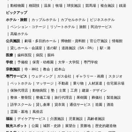
動植物園
格闘技
温泉
牧場
球技施設
競馬場
複合施設
銭湯
ピックアップ
ホテル・旅館
カップルホテル
カプセルホテル
ビジネスホテル
ペンション・コテージ
リゾートホテル
旅館
民泊サービス
高級ホテル
公共施設
劇場・多目的ホール
博物館・資料館
官公庁施設
情報館
貸しホール・会議室
道の駅
道路施設（SA・PA）
駅・港
医療
歯科医院
病院
眼科
学校
予備校
保育・幼稚園
大学・大学院
専門学校
宗教施設
寺・神社
教会
総本山
専門サービス
ウェディング
ガス会社
ギャラリー・画廊
スタジオ
ペットホテル
マッサージ
不動産
乗り物
人材派遣
住宅展示場
保険代理店
動物病院
塾
士業
工房
建築・デザイン
整体・整骨院
整備工場
旅行代理店
果樹園
葬儀社
製造施設
語学スクール
貸し倉庫
貸衣装
通信サービス
造園
酒造
霊園・墓地
風俗店
福祉
デイケアサービス
介護施設
児童施設
高齢者施設
観光スポット
公園
城郭・史跡
展望台
景勝地
歴史的建造物