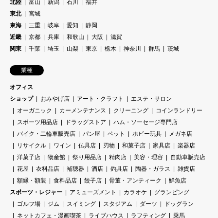
北陸
富山
新潟
石川
福井
東北
宮城
東海
三重
岐阜
愛知
静岡
近畿
京都
兵庫
和歌山
大阪
滋賀
関東
千葉
埼玉
山梨
東京
栃木
神奈川
群馬
茨城
業種
オフィス
ショップ
おみやげ店
アート・クラフト
エステ・サロン
オーガニック
カーメンテナンス
クリーニング
コインランドリー
スポーツ用品店
ドラッグストア
ハム・ソーセージ専門店
バイク・二輪車販売店
パン屋
ペット
ホビー玩具
メガネ店
リサイクル
ワイン
仏具店
刃物
和菓子店
家具店
楽器店
洋菓子店
物産館
祭り用品店
精肉店
美容・理容
自動車販売店
花屋
衣料品店
補聴器
酒店
釣具店
陶器・ガラス
雑貨店
額縁・額装
食料品店
餃子店
骨董・アンティーク
鮮魚店
スポーツ・レジャー
アミューズメント
カラオケ
グランピング
ゴルフ場
ジム
スイミング
スタジアム
ダーツ
ドッグラン
ネットカフェ・漫画喫茶
ライブハウス
ラフティング
乗馬