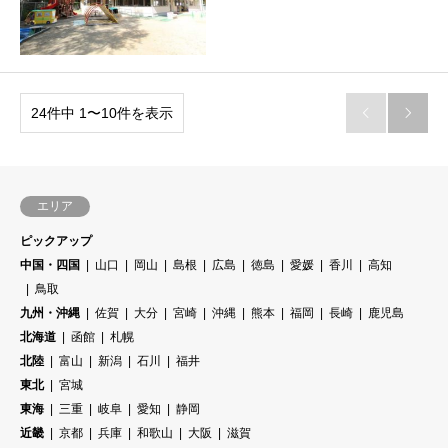
24件中 1〜10件を表示


エリア
ピックアップ
中国・四国
山口
岡山
島根
広島
徳島
愛媛
香川
高知
鳥取
九州・沖縄
佐賀
大分
宮崎
沖縄
熊本
福岡
長崎
鹿児島
北海道
函館
札幌
北陸
富山
新潟
石川
福井
東北
宮城
東海
三重
岐阜
愛知
静岡
近畿
京都
兵庫
和歌山
大阪
滋賀