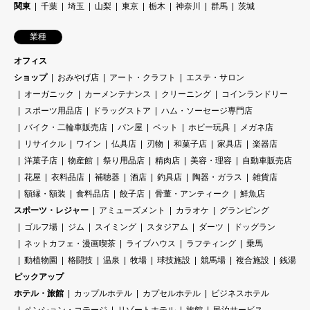
関東
千葉
埼玉
山梨
東京
栃木
神奈川
群馬
茨城
業種
オフィス
ショップ
おみやげ店
アート・クラフト
エステ・サロン
オーガニック
カーメンテナンス
クリーニング
コインランドリー
スポーツ用品店
ドラッグストア
ハム・ソーセージ専門店
バイク・二輪車販売店
パン屋
ペット
ホビー玩具
メガネ店
リサイクル
ワイン
仏具店
刃物
和菓子店
家具店
楽器店
洋菓子店
物産館
祭り用品店
精肉店
美容・理容
自動車販売店
花屋
衣料品店
補聴器
酒店
釣具店
陶器・ガラス
雑貨店
額縁・額装
食料品店
餃子店
骨董・アンティーク
鮮魚店
スポーツ・レジャー
アミューズメント
カラオケ
グランピング
ゴルフ場
ジム
スイミング
スタジアム
ダーツ
ドッグラン
ネットカフェ・漫画喫茶
ライブハウス
ラフティング
乗馬
動植物園
格闘技
温泉
牧場
球技施設
競馬場
複合施設
銭湯
ピックアップ
ホテル・旅館
カップルホテル
カプセルホテル
ビジネスホテル
ペンション・コテージ
リゾートホテル
旅館
民泊サービス