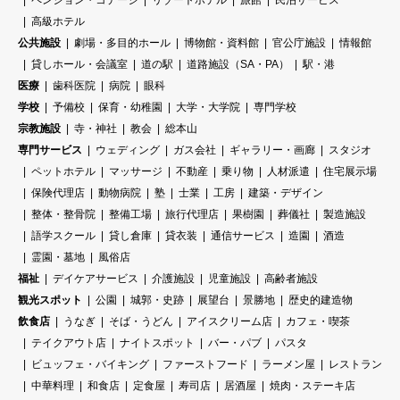
高級ホテル
公共施設
劇場・多目的ホール
博物館・資料館
官公庁施設
情報館
貸しホール・会議室
道の駅
道路施設（SA・PA）
駅・港
医療
歯科医院
病院
眼科
学校
予備校
保育・幼稚園
大学・大学院
専門学校
宗教施設
寺・神社
教会
総本山
専門サービス
ウェディング
ガス会社
ギャラリー・画廊
スタジオ
ペットホテル
マッサージ
不動産
乗り物
人材派遣
住宅展示場
保険代理店
動物病院
塾
士業
工房
建築・デザイン
整体・整骨院
整備工場
旅行代理店
果樹園
葬儀社
製造施設
語学スクール
貸し倉庫
貸衣装
通信サービス
造園
酒造
霊園・墓地
風俗店
福祉
デイケアサービス
介護施設
児童施設
高齢者施設
観光スポット
公園
城郭・史跡
展望台
景勝地
歴史的建造物
飲食店
うなぎ
そば・うどん
アイスクリーム店
カフェ・喫茶
テイクアウト店
ナイトスポット
バー・パブ
パスタ
ビュッフェ・バイキング
ファーストフード
ラーメン屋
レストラン
中華料理
和食店
定食屋
寿司店
居酒屋
焼肉・ステーキ店