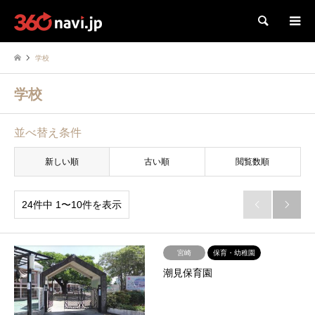
検索
学校
学校
並べ替え条件
新しい順
古い順
閲覧数順
24件中 1〜10件を表示


宮崎
保育・幼稚園
潮見保育園