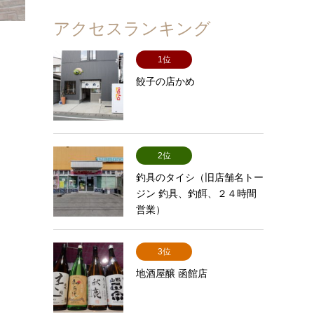
アクセスランキング
1位
餃子の店かめ
2位
釣具のタイシ（旧店舗名トー
ジン 釣具、釣餌、２４時間
営業）
3位
地酒屋醸 函館店