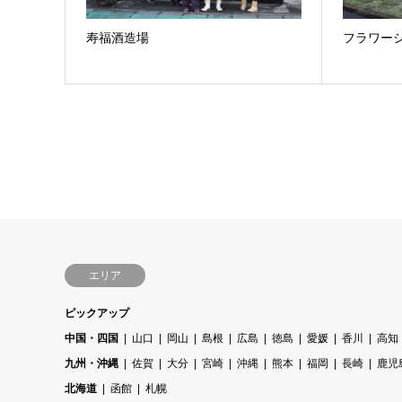
寿福酒造場
フラワー
エリア
ピックアップ
中国・四国
山口
岡山
島根
広島
徳島
愛媛
香川
高知
九州・沖縄
佐賀
大分
宮崎
沖縄
熊本
福岡
長崎
鹿児
北海道
函館
札幌