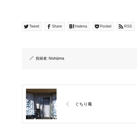
Tweet
Share
Hatena
Pocket
RSS
投稿者:
Nishijima
ぐちり庵