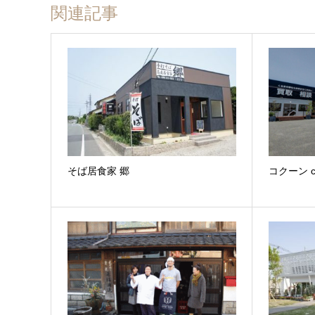
関連記事
そば居食家 郷
コクーン c