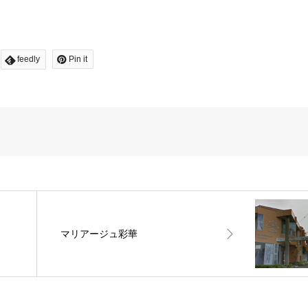
feedly
Pin it
マリアージュ彩華