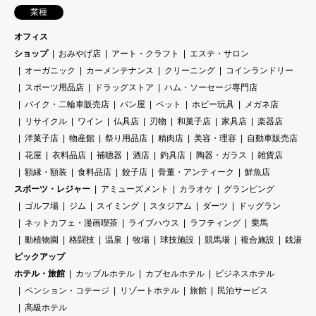
業種
オフィス
ショップ
おみやげ店
アート・クラフト
エステ・サロン
オーガニック
カーメンテナンス
クリーニング
コインランドリー
スポーツ用品店
ドラッグストア
ハム・ソーセージ専門店
バイク・二輪車販売店
パン屋
ペット
ホビー玩具
メガネ店
リサイクル
ワイン
仏具店
刃物
和菓子店
家具店
楽器店
洋菓子店
物産館
祭り用品店
精肉店
美容・理容
自動車販売店
花屋
衣料品店
補聴器
酒店
釣具店
陶器・ガラス
雑貨店
額縁・額装
食料品店
餃子店
骨董・アンティーク
鮮魚店
スポーツ・レジャー
アミューズメント
カラオケ
グランピング
ゴルフ場
ジム
スイミング
スタジアム
ダーツ
ドッグラン
ネットカフェ・漫画喫茶
ライブハウス
ラフティング
乗馬
動植物園
格闘技
温泉
牧場
球技施設
競馬場
複合施設
銭湯
ピックアップ
ホテル・旅館
カップルホテル
カプセルホテル
ビジネスホテル
ペンション・コテージ
リゾートホテル
旅館
民泊サービス
高級ホテル