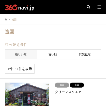
検索
造園
造園
並べ替え条件
新しい順
古い順
閲覧数順
1件中 1件を表示
熊本
造園
グリーンスクエア