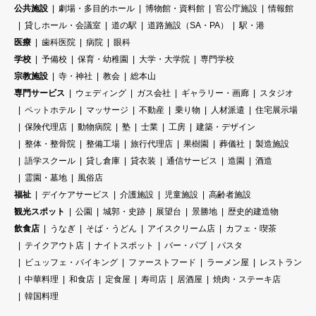
公共施設
劇場・多目的ホール
博物館・資料館
官公庁施設
情報館
貸しホール・会議室
道の駅
道路施設（SA・PA）
駅・港
医療
歯科医院
病院
眼科
学校
予備校
保育・幼稚園
大学・大学院
専門学校
宗教施設
寺・神社
教会
総本山
専門サービス
ウェディング
ガス会社
ギャラリー・画廊
スタジオ
ペットホテル
マッサージ
不動産
乗り物
人材派遣
住宅展示場
保険代理店
動物病院
塾
士業
工房
建築・デザイン
整体・整骨院
整備工場
旅行代理店
果樹園
葬儀社
製造施設
語学スクール
貸し倉庫
貸衣装
通信サービス
造園
酒造
霊園・墓地
風俗店
福祉
デイケアサービス
介護施設
児童施設
高齢者施設
観光スポット
公園
城郭・史跡
展望台
景勝地
歴史的建造物
飲食店
うなぎ
そば・うどん
アイスクリーム店
カフェ・喫茶
テイクアウト店
ナイトスポット
バー・パブ
パスタ
ビュッフェ・バイキング
ファーストフード
ラーメン屋
レストラン
中華料理
和食店
定食屋
寿司店
居酒屋
焼肉・ステーキ店
韓国料理