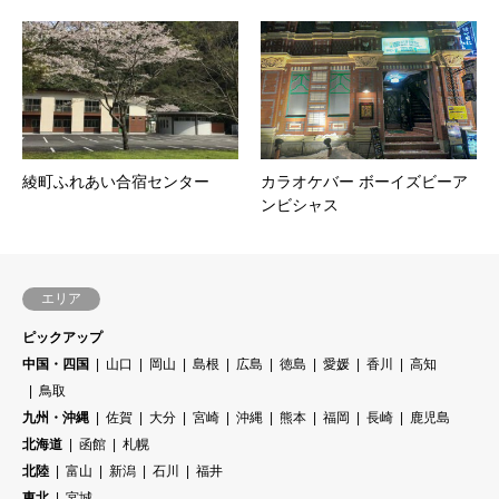
綾町ふれあい合宿センター
カラオケバー ボーイズビーア
ンビシャス
エリア
ピックアップ
中国・四国
山口
岡山
島根
広島
徳島
愛媛
香川
高知
鳥取
九州・沖縄
佐賀
大分
宮崎
沖縄
熊本
福岡
長崎
鹿児島
北海道
函館
札幌
北陸
富山
新潟
石川
福井
東北
宮城