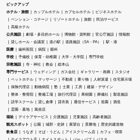
ピックアップ
ホテル・旅館
カップルホテル
カプセルホテル
ビジネスホテル
ペンション・コテージ
リゾートホテル
旅館
民泊サービス
高級ホテル
公共施設
劇場・多目的ホール
博物館・資料館
官公庁施設
情報館
貸しホール・会議室
道の駅
道路施設（SA・PA）
駅・港
医療
歯科医院
病院
眼科
学校
予備校
保育・幼稚園
大学・大学院
専門学校
宗教施設
寺・神社
教会
総本山
専門サービス
ウェディング
ガス会社
ギャラリー・画廊
スタジオ
ペットホテル
マッサージ
不動産
乗り物
人材派遣
住宅展示場
保険代理店
動物病院
塾
士業
工房
建築・デザイン
整体・整骨院
整備工場
旅行代理店
果樹園
葬儀社
製造施設
語学スクール
貸し倉庫
貸衣装
通信サービス
造園
酒造
霊園・墓地
風俗店
福祉
デイケアサービス
介護施設
児童施設
高齢者施設
観光スポット
公園
城郭・史跡
展望台
景勝地
歴史的建造物
飲食店
うなぎ
そば・うどん
アイスクリーム店
カフェ・喫茶
テイクアウト店
ナイトスポット
バー・パブ
パスタ