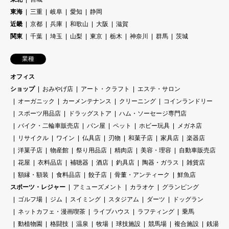
東海
三重
岐阜
愛知
静岡
近畿
京都
兵庫
和歌山
大阪
滋賀
関東
千葉
埼玉
山梨
東京
栃木
神奈川
群馬
茨城
業種
オフィス
ショップ
おみやげ店
アート・クラフト
エステ・サロン
オーガニック
カーメンテナンス
クリーニング
コインランドリー
スポーツ用品店
ドラッグストア
ハム・ソーセージ専門店
バイク・二輪車販売店
パン屋
ペット
ホビー玩具
メガネ店
リサイクル
ワイン
仏具店
刃物
和菓子店
家具店
楽器店
洋菓子店
物産館
祭り用品店
精肉店
美容・理容
自動車販売店
花屋
衣料品店
補聴器
酒店
釣具店
陶器・ガラス
雑貨店
額縁・額装
食料品店
餃子店
骨董・アンティーク
鮮魚店
スポーツ・レジャー
アミューズメント
カラオケ
グランピング
ゴルフ場
ジム
スイミング
スタジアム
ダーツ
ドッグラン
ネットカフェ・漫画喫茶
ライブハウス
ラフティング
乗馬
動植物園
格闘技
温泉
牧場
球技施設
競馬場
複合施設
銭湯