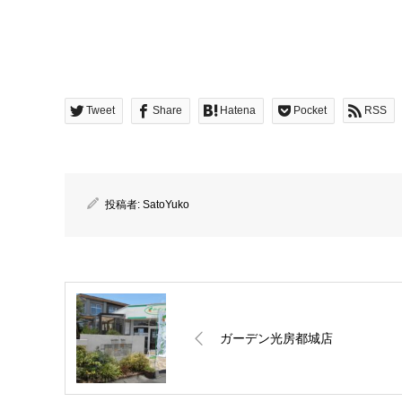
Tweet
Share
Hatena
Pocket
RSS
投稿者:
SatoYuko
ガーデン光房都城店