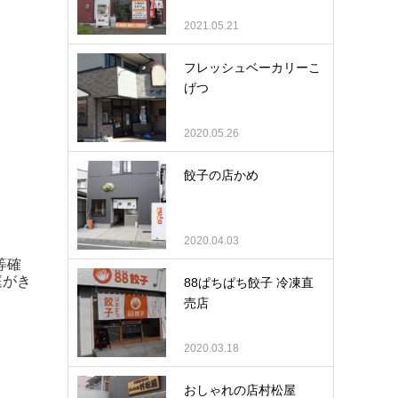
2021.05.21
フレッシュベーカリーこ
げつ
2020.05.26
餃子の店かめ
2020.04.03
等確
庭がき
88ぱちぱち餃子 冷凍直
売店
2020.03.18
おしゃれの店村松屋