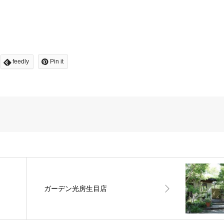
feedly
Pin it
ガーデン光房生目店