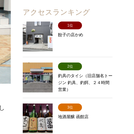
アクセスランキング
1位
餃子の店かめ
2位
釣具のタイシ（旧店舗名トー
ジン 釣具、釣餌、２４時間
営業）
し
3位
地酒屋醸 函館店