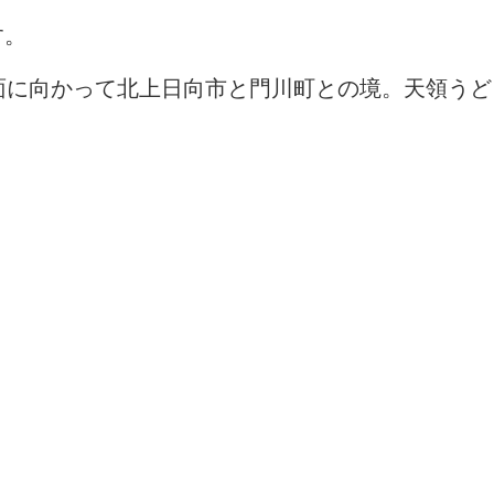
す。
面に向かって北上日向市と門川町との境。天領うど