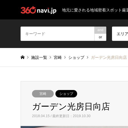
地元に愛される地域密着スポット厳
and
エリ
or
施設一覧
宮崎
ショップ
ガーデン光房日向店
宮崎
ショップ
ガーデン光房日向店
2018.04.15 / 最終更新日：2019.10.30