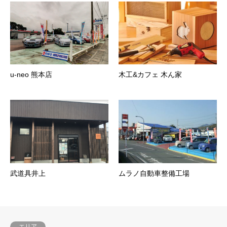
u-neo 熊本店
木工&カフェ 木ん家
武道具井上
ムラノ自動車整備工場
エリア