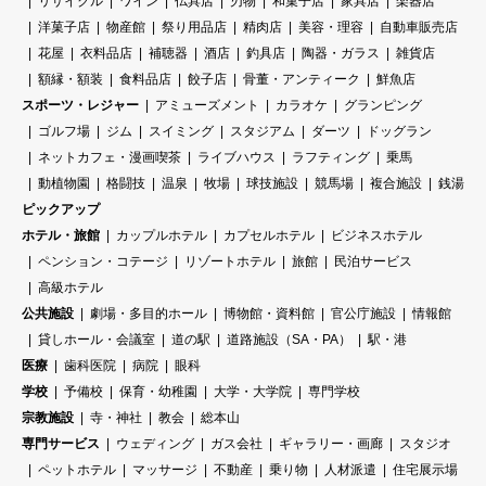
リサイクル
ワイン
仏具店
刃物
和菓子店
家具店
楽器店
洋菓子店
物産館
祭り用品店
精肉店
美容・理容
自動車販売店
花屋
衣料品店
補聴器
酒店
釣具店
陶器・ガラス
雑貨店
額縁・額装
食料品店
餃子店
骨董・アンティーク
鮮魚店
スポーツ・レジャー
アミューズメント
カラオケ
グランピング
ゴルフ場
ジム
スイミング
スタジアム
ダーツ
ドッグラン
ネットカフェ・漫画喫茶
ライブハウス
ラフティング
乗馬
動植物園
格闘技
温泉
牧場
球技施設
競馬場
複合施設
銭湯
ピックアップ
ホテル・旅館
カップルホテル
カプセルホテル
ビジネスホテル
ペンション・コテージ
リゾートホテル
旅館
民泊サービス
高級ホテル
公共施設
劇場・多目的ホール
博物館・資料館
官公庁施設
情報館
貸しホール・会議室
道の駅
道路施設（SA・PA）
駅・港
医療
歯科医院
病院
眼科
学校
予備校
保育・幼稚園
大学・大学院
専門学校
宗教施設
寺・神社
教会
総本山
専門サービス
ウェディング
ガス会社
ギャラリー・画廊
スタジオ
ペットホテル
マッサージ
不動産
乗り物
人材派遣
住宅展示場