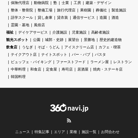
保険代理店
動物病院
塾
士業
工房
建築・デザイン
整体・整骨院
整備工場
旅行代理店
果樹園
葬儀社
製造施設
語学スクール
貸し倉庫
貸衣装
通信サービス
造園
酒造
霊園・墓地
風俗店
福祉
デイケアサービス
介護施設
児童施設
高齢者施設
観光スポット
公園
城郭・史跡
展望台
景勝地
歴史的建造物
飲食店
うなぎ
そば・うどん
アイスクリーム店
カフェ・喫茶
テイクアウト店
ナイトスポット
バー・パブ
パスタ
ビュッフェ・バイキング
ファーストフード
ラーメン屋
レストラン
中華料理
和食店
定食屋
寿司店
居酒屋
焼肉・ステーキ店
韓国料理
RSS
ニュース
特集記事
エリア
業種
施設一覧
お問合わせ