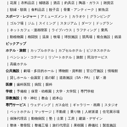
花屋
衣料品店
補聴器
酒店
釣具店
陶器・ガラス
雑貨店
額縁・額装
食料品店
餃子店
骨董・アンティーク
鮮魚店
スポーツ・レジャー
アミューズメント
カラオケ
グランピング
ゴルフ場
ジム
スイミング
スタジアム
ダーツ
ドッグラン
ネットカフェ・漫画喫茶
ライブハウス
ラフティング
乗馬
動植物園
格闘技
温泉
牧場
球技施設
競馬場
複合施設
銭湯
ピックアップ
ホテル・旅館
カップルホテル
カプセルホテル
ビジネスホテル
ペンション・コテージ
リゾートホテル
旅館
民泊サービス
高級ホテル
公共施設
劇場・多目的ホール
博物館・資料館
官公庁施設
情報館
貸しホール・会議室
道の駅
道路施設（SA・PA）
駅・港
医療
歯科医院
病院
眼科
学校
予備校
保育・幼稚園
大学・大学院
専門学校
宗教施設
寺・神社
教会
総本山
専門サービス
ウェディング
ガス会社
ギャラリー・画廊
スタジオ
ペットホテル
マッサージ
不動産
乗り物
人材派遣
住宅展示場
保険代理店
動物病院
塾
士業
工房
建築・デザイン
整体・整骨院
整備工場
旅行代理店
果樹園
葬儀社
製造施設