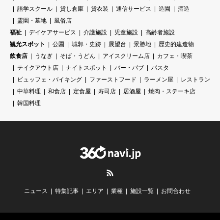
語学スクール
貸し倉庫
貸衣装
通信サービス
造園
酒造
霊園・墓地
風俗店
福祉
デイケアサービス
介護施設
児童施設
高齢者施設
観光スポット
公園
城郭・史跡
展望台
景勝地
歴史的建造物
飲食店
うなぎ
そば・うどん
アイスクリーム店
カフェ・喫茶
テイクアウト店
ナイトスポット
バー・パブ
パスタ
ビュッフェ・バイキング
ファーストフード
ラーメン屋
レストラン
中華料理
和食店
定食屋
寿司店
居酒屋
焼肉・ステーキ店
韓国料理
RSS
ニュース
特集記事
エリア
業種
施設一覧
お問合わせ