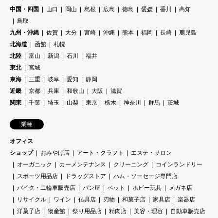
中国・四国
山口
岡山
島根
広島
徳島
愛媛
香川
高知
鳥取
九州・沖縄
佐賀
大分
宮崎
沖縄
熊本
福岡
長崎
鹿児島
北海道
函館
札幌
北陸
富山
新潟
石川
福井
東北
宮城
東海
三重
岐阜
愛知
静岡
近畿
京都
兵庫
和歌山
大阪
滋賀
関東
千葉
埼玉
山梨
東京
栃木
神奈川
群馬
茨城
業種
オフィス
ショップ
おみやげ店
アート・クラフト
エステ・サロン
オーガニック
カーメンテナンス
クリーニング
コインランドリー
スポーツ用品店
ドラッグストア
ハム・ソーセージ専門店
バイク・二輪車販売店
パン屋
ペット
ホビー玩具
メガネ店
リサイクル
ワイン
仏具店
刃物
和菓子店
家具店
楽器店
洋菓子店
物産館
祭り用品店
精肉店
美容・理容
自動車販売店