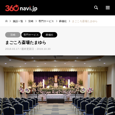
検索
施設一覧
宮崎
専門サービス
葬儀社
まごころ斎場たまゆら
宮崎
専門サービス
葬儀社
まごころ斎場たまゆら
2018.03.17 / 最終更新日：2019.10.30