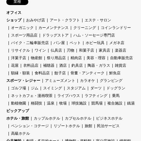
業種
オフィス
ショップ
おみやげ店
アート・クラフト
エステ・サロン
オーガニック
カーメンテナンス
クリーニング
コインランドリー
スポーツ用品店
ドラッグストア
ハム・ソーセージ専門店
バイク・二輪車販売店
パン屋
ペット
ホビー玩具
メガネ店
リサイクル
ワイン
仏具店
刃物
和菓子店
家具店
楽器店
洋菓子店
物産館
祭り用品店
精肉店
美容・理容
自動車販売店
花屋
衣料品店
補聴器
酒店
釣具店
陶器・ガラス
雑貨店
額縁・額装
食料品店
餃子店
骨董・アンティーク
鮮魚店
スポーツ・レジャー
アミューズメント
カラオケ
グランピング
ゴルフ場
ジム
スイミング
スタジアム
ダーツ
ドッグラン
ネットカフェ・漫画喫茶
ライブハウス
ラフティング
乗馬
動植物園
格闘技
温泉
牧場
球技施設
競馬場
複合施設
銭湯
ピックアップ
ホテル・旅館
カップルホテル
カプセルホテル
ビジネスホテル
ペンション・コテージ
リゾートホテル
旅館
民泊サービス
高級ホテル
公共施設
劇場・多目的ホール
博物館・資料館
官公庁施設
情報館