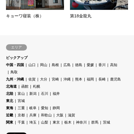
キョーワ寝装（株）
第18金龍丸
エリア
ピックアップ
中国・四国
山口
岡山
島根
広島
徳島
愛媛
香川
高知
鳥取
九州・沖縄
佐賀
大分
宮崎
沖縄
熊本
福岡
長崎
鹿児島
北海道
函館
札幌
北陸
富山
新潟
石川
福井
東北
宮城
東海
三重
岐阜
愛知
静岡
近畿
京都
兵庫
和歌山
大阪
滋賀
関東
千葉
埼玉
山梨
東京
栃木
神奈川
群馬
茨城