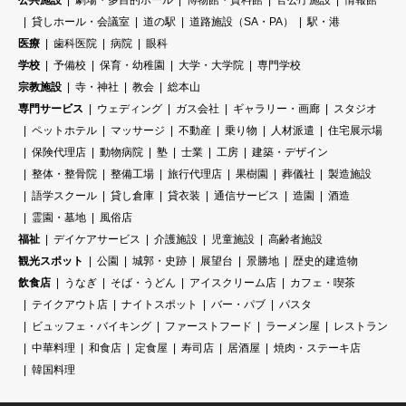
貸しホール・会議室
道の駅
道路施設（SA・PA）
駅・港
医療
歯科医院
病院
眼科
学校
予備校
保育・幼稚園
大学・大学院
専門学校
宗教施設
寺・神社
教会
総本山
専門サービス
ウェディング
ガス会社
ギャラリー・画廊
スタジオ
ペットホテル
マッサージ
不動産
乗り物
人材派遣
住宅展示場
保険代理店
動物病院
塾
士業
工房
建築・デザイン
整体・整骨院
整備工場
旅行代理店
果樹園
葬儀社
製造施設
語学スクール
貸し倉庫
貸衣装
通信サービス
造園
酒造
霊園・墓地
風俗店
福祉
デイケアサービス
介護施設
児童施設
高齢者施設
観光スポット
公園
城郭・史跡
展望台
景勝地
歴史的建造物
飲食店
うなぎ
そば・うどん
アイスクリーム店
カフェ・喫茶
テイクアウト店
ナイトスポット
バー・パブ
パスタ
ビュッフェ・バイキング
ファーストフード
ラーメン屋
レストラン
中華料理
和食店
定食屋
寿司店
居酒屋
焼肉・ステーキ店
韓国料理