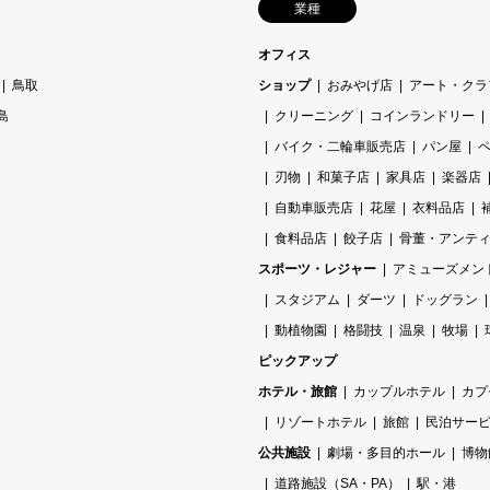
業種
オフィス
鳥取
ショップ
おみやげ店
アート・クラ
島
クリーニング
コインランドリー
バイク・二輪車販売店
パン屋
刃物
和菓子店
家具店
楽器店
自動車販売店
花屋
衣料品店
食料品店
餃子店
骨董・アンテ
スポーツ・レジャー
アミューズメン
スタジアム
ダーツ
ドッグラン
動植物園
格闘技
温泉
牧場
ピックアップ
ホテル・旅館
カップルホテル
カプ
リゾートホテル
旅館
民泊サー
公共施設
劇場・多目的ホール
博物
道路施設（SA・PA）
駅・港