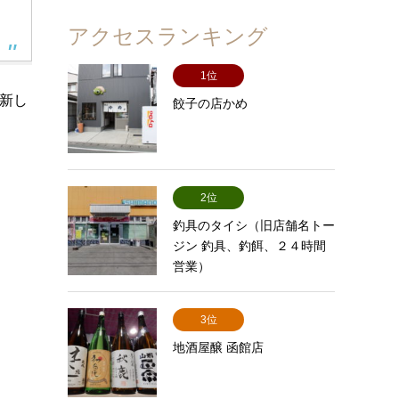
アクセスランキング
1位
新し
餃子の店かめ
2位
釣具のタイシ（旧店舗名トー
ジン 釣具、釣餌、２４時間
営業）
3位
地酒屋醸 函館店