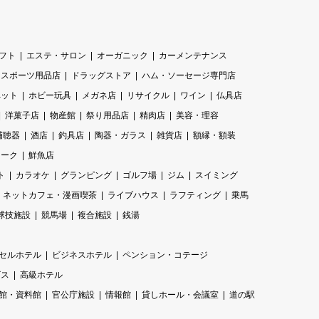
フト
エステ・サロン
オーガニック
カーメンテナンス
スポーツ用品店
ドラッグストア
ハム・ソーセージ専門店
ペット
ホビー玩具
メガネ店
リサイクル
ワイン
仏具店
洋菓子店
物産館
祭り用品店
精肉店
美容・理容
補聴器
酒店
釣具店
陶器・ガラス
雑貨店
額縁・額装
ィーク
鮮魚店
ト
カラオケ
グランピング
ゴルフ場
ジム
スイミング
ネットカフェ・漫画喫茶
ライブハウス
ラフティング
乗馬
球技施設
競馬場
複合施設
銭湯
セルホテル
ビジネスホテル
ペンション・コテージ
ビス
高級ホテル
館・資料館
官公庁施設
情報館
貸しホール・会議室
道の駅