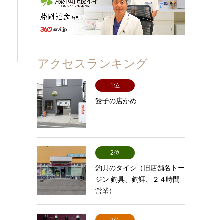
アクセスランキング
1位
餃子の店かめ
2位
釣具のタイシ（旧店舗名トー
ジン 釣具、釣餌、２４時間
営業）