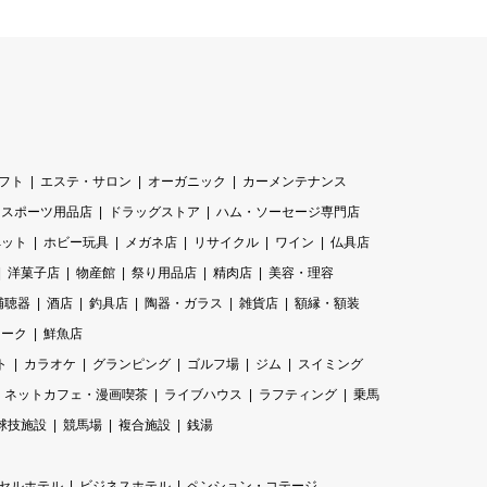
フト
エステ・サロン
オーガニック
カーメンテナンス
スポーツ用品店
ドラッグストア
ハム・ソーセージ専門店
ペット
ホビー玩具
メガネ店
リサイクル
ワイン
仏具店
洋菓子店
物産館
祭り用品店
精肉店
美容・理容
補聴器
酒店
釣具店
陶器・ガラス
雑貨店
額縁・額装
ィーク
鮮魚店
ト
カラオケ
グランピング
ゴルフ場
ジム
スイミング
ネットカフェ・漫画喫茶
ライブハウス
ラフティング
乗馬
球技施設
競馬場
複合施設
銭湯
セルホテル
ビジネスホテル
ペンション・コテージ