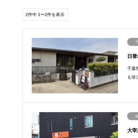
2件中 1〜2件を表示
日替
千葉
も珍
大宰