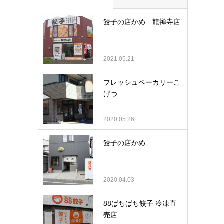
餃子の店かめ 龍禅寺店
2021.05.21
フレッシュベーカリーこ
げつ
2020.05.26
餃子の店かめ
2020.04.03
88ぱちぱち餃子 冷凍直
売店