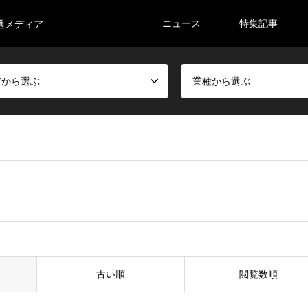
ニュース
特集記事
選メディア
アから選ぶ
業種から選ぶ
古い順
閲覧数順