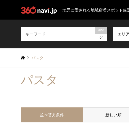
地元に愛される地域密着スポット厳
and
エリ
or
パスタ
パスタ
並べ替え条件
新しい順