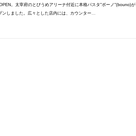
5 OPEN。太宰府のとびうめアリーナ付近に本格パスタ"ボーノ"(bouno)が
プンしました。広々とした店内には、カウンター…