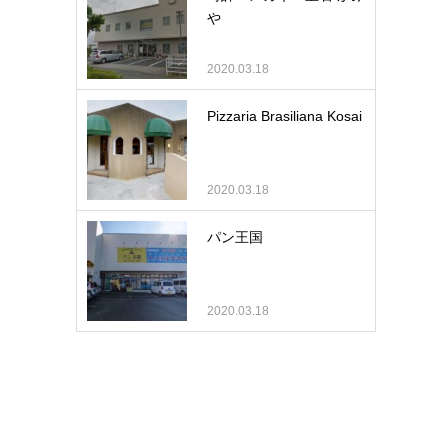
や
2020.03.18
Pizzaria Brasiliana Kosai
2020.03.18
パン王国
2020.03.18