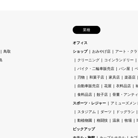
業種
オフィス
鳥取
ショップ
おみやげ店
アート・クラ
島
クリーニング
コインランドリー
バイク・二輪車販売店
パン屋
刃物
和菓子店
家具店
楽器店
自動車販売店
花屋
衣料品店
食料品店
餃子店
骨董・アンテ
スポーツ・レジャー
アミューズメン
スタジアム
ダーツ
ドッグラン
動植物園
格闘技
温泉
牧場
ピックアップ
ホテル・旅館
カップルホテル
カプ