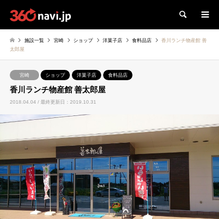
検索
施設一覧
宮崎
ショップ
洋菓子店
食料品店
香川ランチ物産館 善
太郎屋
宮崎
ショップ
洋菓子店
食料品店
香川ランチ物産館 善太郎屋
2018.04.04 / 最終更新日：2019.10.31