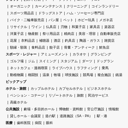
オーガニック
カーメンテナンス
クリーニング
コインランドリー
スポーツ用品店
ドラッグストア
ハム・ソーセージ専門店
バイク・二輪車販売店
パン屋
ペット
ホビー玩具
メガネ店
リサイクル
ワイン
仏具店
刃物
和菓子店
家具店
楽器店
洋菓子店
物産館
祭り用品店
精肉店
美容・理容
自動車販売店
花屋
衣料品店
補聴器
酒店
釣具店
陶器・ガラス
雑貨店
額縁・額装
食料品店
餃子店
骨董・アンティーク
鮮魚店
スポーツ・レジャー
アミューズメント
カラオケ
グランピング
ゴルフ場
ジム
スイミング
スタジアム
ダーツ
ドッグラン
ネットカフェ・漫画喫茶
ライブハウス
ラフティング
乗馬
動植物園
格闘技
温泉
牧場
球技施設
競馬場
複合施設
銭湯
ピックアップ
ホテル・旅館
カップルホテル
カプセルホテル
ビジネスホテル
ペンション・コテージ
リゾートホテル
旅館
民泊サービス
高級ホテル
公共施設
劇場・多目的ホール
博物館・資料館
官公庁施設
情報館
貸しホール・会議室
道の駅
道路施設（SA・PA）
駅・港
医療
歯科医院
病院
眼科