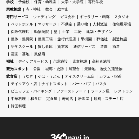
学校
予備校
保育・幼稚園
大学・大学院
専門学校
宗教施設
寺・神社
教会
総本山
専門サービス
ウェディング
ガス会社
ギャラリー・画廊
スタジオ
ペットホテル
マッサージ
不動産
乗り物
人材派遣
住宅展示場
保険代理店
動物病院
塾
士業
工房
建築・デザイン
整体・整骨院
整備工場
旅行代理店
果樹園
葬儀社
製造施設
語学スクール
貸し倉庫
貸衣装
通信サービス
造園
酒造
霊園・墓地
風俗店
福祉
デイケアサービス
介護施設
児童施設
高齢者施設
観光スポット
公園
城郭・史跡
展望台
景勝地
歴史的建造物
飲食店
うなぎ
そば・うどん
アイスクリーム店
カフェ・喫茶
テイクアウト店
ナイトスポット
バー・パブ
パスタ
ビュッフェ・バイキング
ファーストフード
ラーメン屋
レストラン
中華料理
和食店
定食屋
寿司店
居酒屋
焼肉・ステーキ店
韓国料理