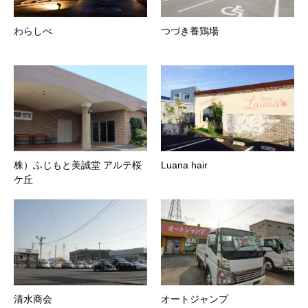
わらしべ
つづき養鶏場
株）ふじもと美誠堂 アルテ桜
Luana hair
ケ丘
清水商会
オートジャンプ