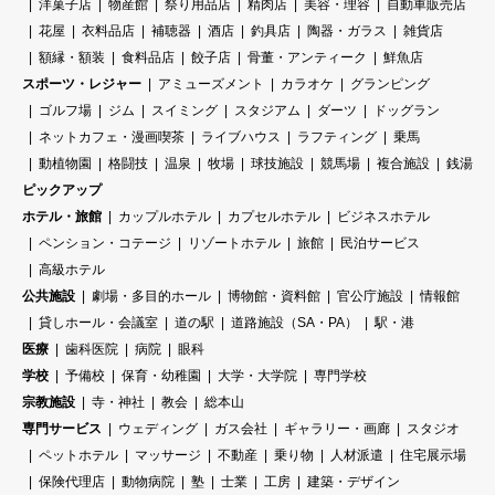
洋菓子店
物産館
祭り用品店
精肉店
美容・理容
自動車販売店
花屋
衣料品店
補聴器
酒店
釣具店
陶器・ガラス
雑貨店
額縁・額装
食料品店
餃子店
骨董・アンティーク
鮮魚店
スポーツ・レジャー
アミューズメント
カラオケ
グランピング
ゴルフ場
ジム
スイミング
スタジアム
ダーツ
ドッグラン
ネットカフェ・漫画喫茶
ライブハウス
ラフティング
乗馬
動植物園
格闘技
温泉
牧場
球技施設
競馬場
複合施設
銭湯
ピックアップ
ホテル・旅館
カップルホテル
カプセルホテル
ビジネスホテル
ペンション・コテージ
リゾートホテル
旅館
民泊サービス
高級ホテル
公共施設
劇場・多目的ホール
博物館・資料館
官公庁施設
情報館
貸しホール・会議室
道の駅
道路施設（SA・PA）
駅・港
医療
歯科医院
病院
眼科
学校
予備校
保育・幼稚園
大学・大学院
専門学校
宗教施設
寺・神社
教会
総本山
専門サービス
ウェディング
ガス会社
ギャラリー・画廊
スタジオ
ペットホテル
マッサージ
不動産
乗り物
人材派遣
住宅展示場
保険代理店
動物病院
塾
士業
工房
建築・デザイン