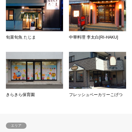
旬菜旬魚 たじま
中華料理 李太白[RI-HAKU]
きらきら保育園
フレッシュベーカリーこげつ
エリア