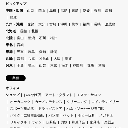
ピックアップ
中国・四国
山口
岡山
島根
広島
徳島
愛媛
香川
高知
鳥取
九州・沖縄
佐賀
大分
宮崎
沖縄
熊本
福岡
長崎
鹿児島
北海道
函館
札幌
北陸
富山
新潟
石川
福井
東北
宮城
東海
三重
岐阜
愛知
静岡
近畿
京都
兵庫
和歌山
大阪
滋賀
関東
千葉
埼玉
山梨
東京
栃木
神奈川
群馬
茨城
業種
オフィス
ショップ
おみやげ店
アート・クラフト
エステ・サロン
オーガニック
カーメンテナンス
クリーニング
コインランドリー
スポーツ用品店
ドラッグストア
ハム・ソーセージ専門店
バイク・二輪車販売店
パン屋
ペット
ホビー玩具
メガネ店
リサイクル
ワイン
仏具店
刃物
和菓子店
家具店
楽器店