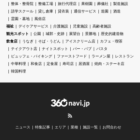
整体・整骨院
整備工場
旅行代理店
果樹園
葬儀社
製造施設
語学スクール
貸し倉庫
貸衣装
通信サービス
造園
酒造
霊園・墓地
風俗店
福祉
デイケアサービス
介護施設
児童施設
高齢者施設
観光スポット
公園
城郭・史跡
展望台
景勝地
歴史的建造物
飲食店
うなぎ
そば・うどん
アイスクリーム店
カフェ・喫茶
テイクアウト店
ナイトスポット
バー・パブ
パスタ
ビュッフェ・バイキング
ファーストフード
ラーメン屋
レストラン
中華料理
和食店
定食屋
寿司店
居酒屋
焼肉・ステーキ店
韓国料理
RSS
ニュース
特集記事
エリア
業種
施設一覧
お問合わせ