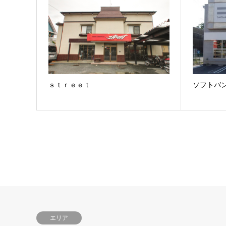
ｓｔｒｅｅｔ
ソフトバ
エリア