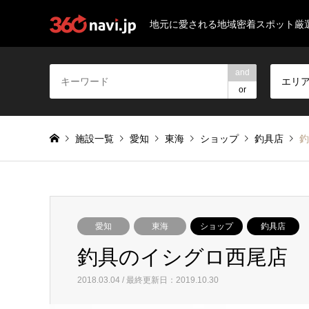
地元に愛される地域密着スポット厳
and
エリ
or
施設一覧
愛知
東海
ショップ
釣具店
釣
愛知
東海
ショップ
釣具店
釣具のイシグロ西尾店
2018.03.04 / 最終更新日：2019.10.30