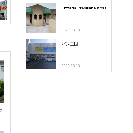
Pizzaria Brasiliana Kosai
2020.03.18
パン王国
2020.03.18
ラ