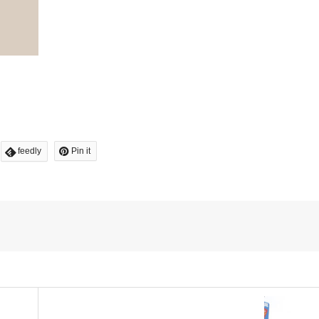
feedly
Pin it