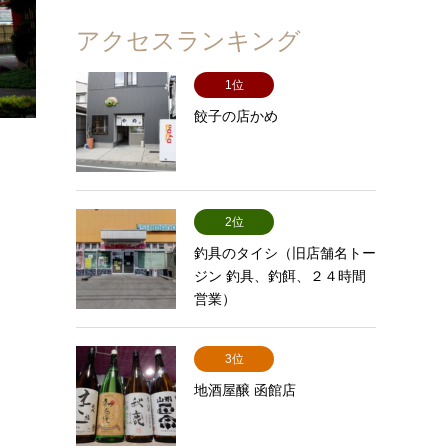
アクセスランキング
1位
餃子の店かめ
2位
釣具のタイシ（旧店舗名トー
ジン 釣具、釣餌、２４時間
営業）
3位
地酒屋醸 函館店