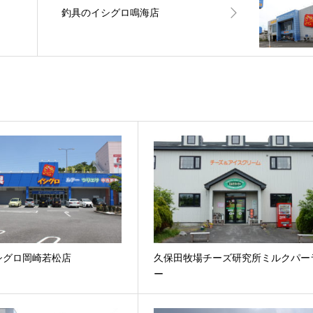
釣具のイシグロ鳴海店
シグロ岡崎若松店
久保田牧場チーズ研究所ミルクパー
ー