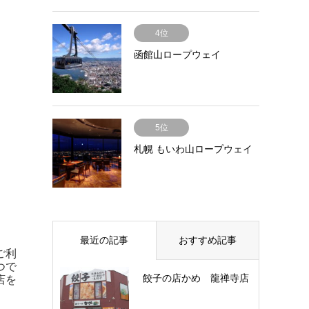
4位
函館山ロープウェイ
5位
札幌 もいわ山ロープウェイ
最近の記事
おすすめ記事
ご利
つで
餃子の店かめ 龍禅寺店
店を