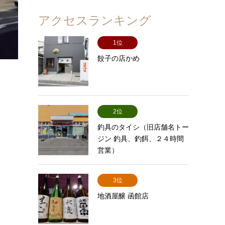
アクセスランキング
1位
餃子の店かめ
2位
釣具のタイシ（旧店舗名トー
ジン 釣具、釣餌、２４時間
営業）
3位
地酒屋醸 函館店